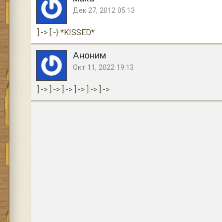
Дек 27, 2012 05:13
]:-> [:-} *KISSED*
Аноним
Окт 11, 2022 19:13
]:-> ]:-> ]:-> ]:-> ]:-> ]:->