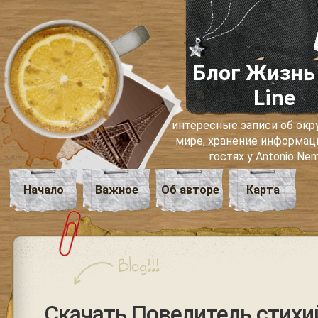
Блог Жизнь
Line
интересные записи об о
мире, хранение информаци
гостях у Antonio Ne
Начало
Важное
Об авторе
Карта
Скачать Повелитель стихий