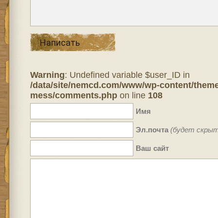
Написать
Warning
: Undefined variable $user_ID in
/data/site/nemcd.com/www/wp-content/theme
mess/comments.php
on line
108
Имя
Эл.почта
(будет скрыт
Ваш сайт