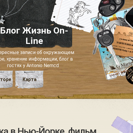
Блог Жизнь On-
Line
ересные записи об окружающем
ре, хранение информации, блог в
гостях у Antonio Nemcd
вторе
Карта
ка в Нью-Йорке, фильм