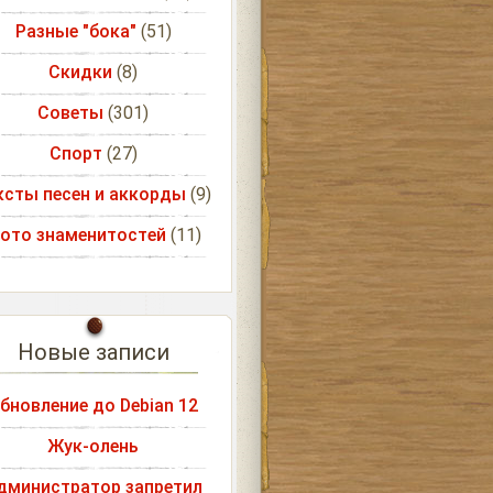
Разные "бока"
(51)
Скидки
(8)
Советы
(301)
Спорт
(27)
ксты песен и аккорды
(9)
ото знаменитостей
(11)
Новые записи
бновление до Debian 12
Жук-олень
дминистратор запретил