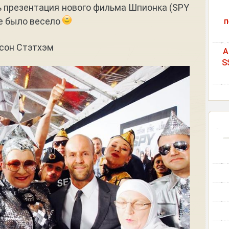
 презентация нового фильма Шпионка (SPY
е было весело
п
сон Стэтхэм
A
S