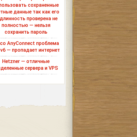
пользовать сохраненные
етные данные так как его
длинность проверена не
полностью — нельзя
сохранить пароль
sco AnyConnect проблема
Pv6 — пропадает интернет
Hetzner — отличные
деленные сервера и VPS