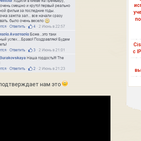
ис
уч
по
Ci
с I
вы
подтверждает нам это