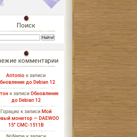
Поиск
вежие комментарии
Antonio
к записи
бновление до Debian 12
тон
к записи
Обновление
до Debian 12
Горацио
к записи
Мой
рвый монитор — DAEWOO
15″ CMC-1511B
NoName
к записи