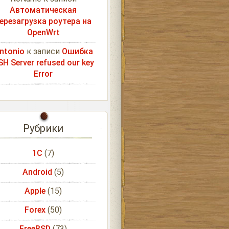
Автоматическая
ерезагрузка роутера на
OpenWrt
ntonio
к записи
Ошибка
SH Server refused our key
Error
Рубрики
1С
(7)
Android
(5)
Apple
(15)
Forex
(50)
FreeBSD
(73)