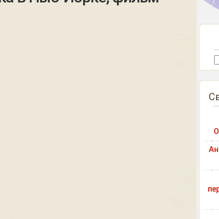
С
О
Ан
пе