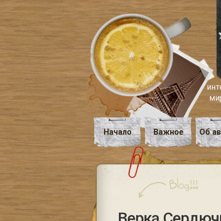
инт
ми
Начало
Важное
Об а
Верка Сердюч