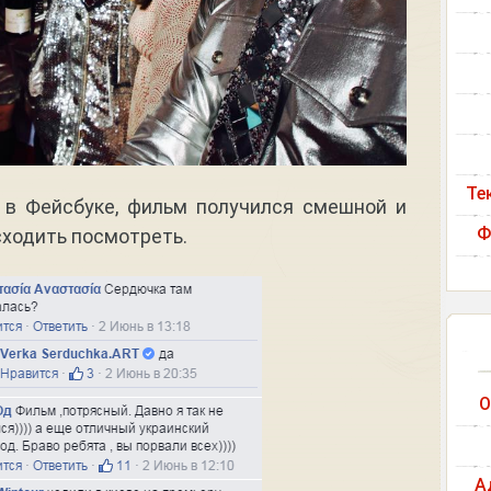
Те
 в Фейсбуке, фильм получился смешной и
Ф
сходить посмотреть.
О
А