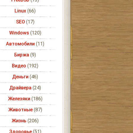
Linux
(66)
SEO
(17)
Windows
(120)
Автомобили
(11)
Биржа
(9)
Видео
(192)
Деньги
(46)
Драйвера
(24)
Железяки
(186)
Животные
(87)
Жизнь
(206)
Здоровье
(51)