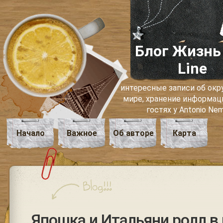
Блог Жизнь
Line
интересные записи об о
мире, хранение информаци
гостях у Antonio Ne
Начало
Важное
Об авторе
Карта
Япошка и Итальяни ролл в 