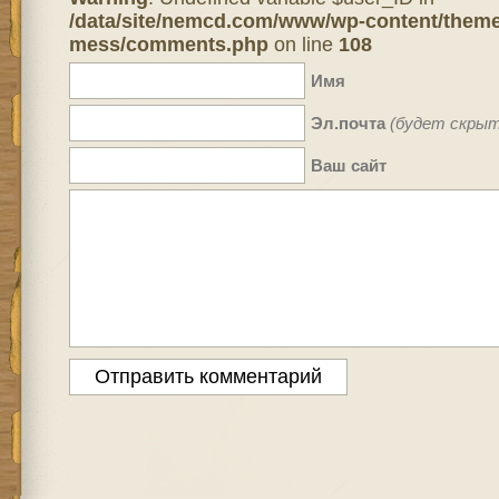
/data/site/nemcd.com/www/wp-content/theme
mess/comments.php
on line
108
Имя
Эл.почта
(будет скрыт
Ваш сайт