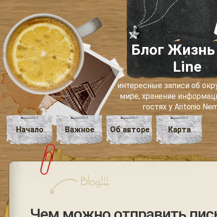
Блог Жизнь
Line
интересные записи об о
мире, хранение информаци
гостях у Antonio Ne
Начало
Важное
Об авторе
Карта
Чем можно отправить пис