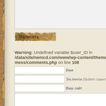
Написать
Warning
: Undefined variable $user_ID in
/data/site/nemcd.com/www/wp-content/theme
mess/comments.php
on line
108
Имя
Эл.почта
(будет скрыт
Ваш сайт