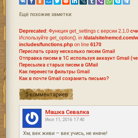
Ещё похожие заметки:
Deprecated
: Функция get_settings с версии 2.1.0
сч
Используйте get_option(). in
/data/site/nemcd.com/
includes/functions.php
on line
6170
Переслать сразу несколько писем Gmail
Отправка писем в 1С используя аккаунт Gmail (че
Пересылка старых писем в GMail
Как перенести фильтры Gmail
Как в почте Gmail сохранить письмо?
5 комментариев
Машка Севалка
Июл 11, 2016 17:40
Хм, век живи — век учись, не иначе!