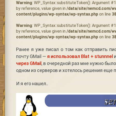
Warning
: WP_Syntax::substituteToken(): Argument #
by reference, value given in
/data/site/nemcd.com/w
content/plugins/wp-syntax/wp-syntax.php
on line
3
Warning
: WP_Syntax::substituteToken(): Argument #
by reference, value given in
/data/site/nemcd.com/w
content/plugins/wp-syntax/wp-syntax.php
on line
3
Ранее я уже писал о том как отправить пи
почту GMail —
я использовал Blat + stunnnel
через GMail
, в очередной раз мне нужно был
одном из серверов и хотелось решения еще 
И я его нашел..