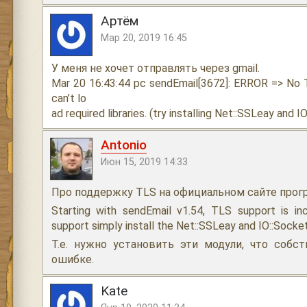
Артём
Мар 20, 2019 16:45
У меня не хочет отправлять через gmail.
Mar 20 16:43:44 pc sendEmail[3672]: ERROR => No 
can’t lo
ad required libraries. (try installing Net::SSLeay and I
Antonio
Июн 15, 2019 14:33
Про поддержку TLS на официальном сайте прог
Starting with sendEmail v1.54, TLS support is i
support simply install the Net::SSLeay and IO::Socke
Т.е. нужно установить эти модули, что собс
ошибке.
Kate