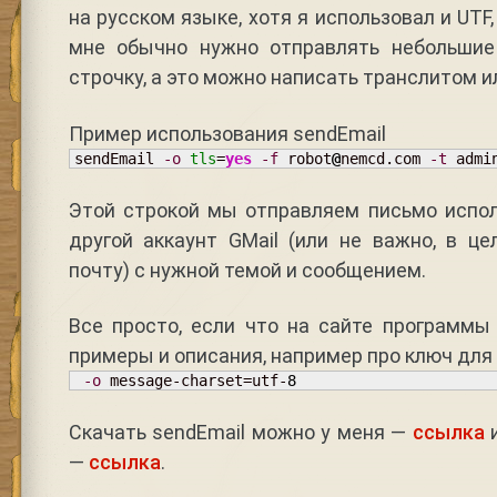
на русском языке, хотя я использовал и UTF,
мне обычно нужно отправлять небольшие
строчку, а это можно написать транслитом и
Пример использования sendEmail
sendEmail 
-o
tls
=
yes
-f
 robot
@
nemcd.com 
-t
 admi
Этой строкой мы отправляем письмо испол
другой аккаунт GMail (или не важно, в ц
почту) с нужной темой и сообщением.
Все просто, если что на сайте программы
примеры и описания, например про ключ для
-o
 message-charset=utf-
8
Скачать sendEmail можно у меня —
ссылка
и
—
ссылка
.