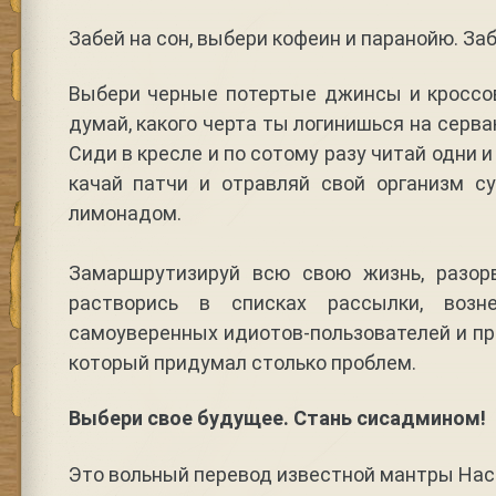
Забей на сон, выбери кофеин и паранойю. Заб
Выбери черные потертые джинсы и кроссов
думай, какого черта ты логинишься на серва
Сиди в кресле и по сотому разу читай одни и
качай патчи и отравляй свой организм с
лимонадом.
Замаршрутизируй всю свою жизнь, разор
растворись в списках рассылки, возн
самоуверенных идиотов-пользователей и про
который придумал столько проблем.
Выбери свое будущее. Стань сисадмином!
Это вольный перевод известной мантры На