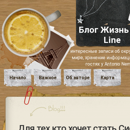
Блог Жизнь
Line
интересные записи об о
мире, хранение информаци
гостях у Antonio Ne
Начало
Важное
Об авторе
Карта
Для тех кто хочет стать С