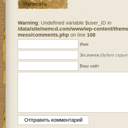
Написать
Warning
: Undefined variable $user_ID in
/data/site/nemcd.com/www/wp-content/theme
mess/comments.php
on line
108
Имя
Эл.почта
(будет скрыт
Ваш сайт