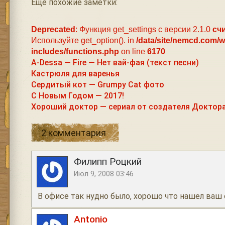
Ещё похожие заметки:
Deprecated
: Функция get_settings с версии 2.1.0
сч
Используйте get_option(). in
/data/site/nemcd.com/
includes/functions.php
on line
6170
A-Dessa — Fire — Нет вай-фая (текст песни)
Кастрюля для варенья
Сердитый кот — Grumpy Cat фото
С Новым Годом — 2017!
Хороший доктор — сериал от создателя Доктора
2 комментария
Филипп Роцкий
Июл 9, 2008 03:46
В офисе так нудно было, хорошо что нашел ваш 
Antonio