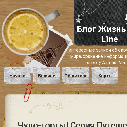
Блог Жизнь
Line
интересные записи об о
мире, хранение информаци
гостях у Antonio Ne
Начало
Важное
Об авторе
Карта
Чудо-торты! Серия Путеш