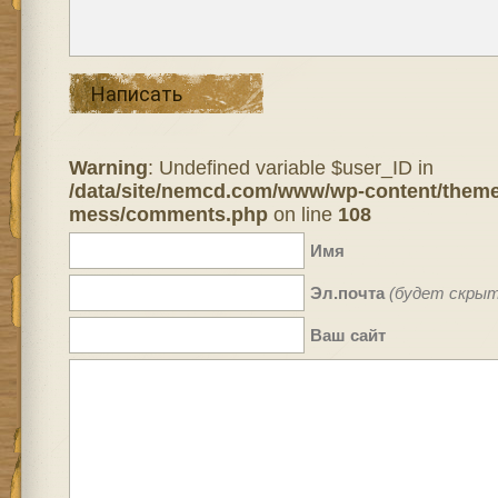
Написать
Warning
: Undefined variable $user_ID in
/data/site/nemcd.com/www/wp-content/theme
mess/comments.php
on line
108
Имя
Эл.почта
(будет скрыт
Ваш сайт