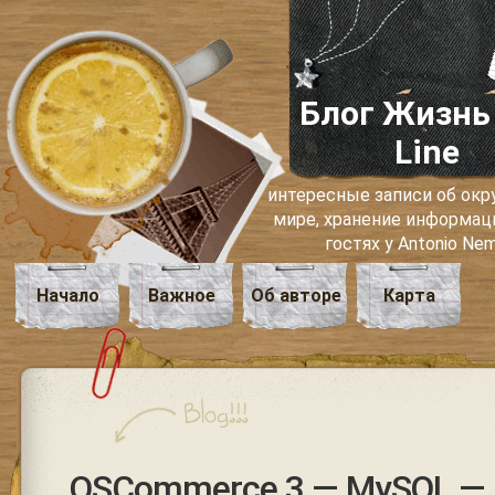
Блог Жизнь
Line
интересные записи об о
мире, хранение информаци
гостях у Antonio Ne
Начало
Важное
Об авторе
Карта
OSCommerce 3 — MySQL — 