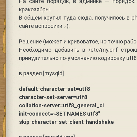
На сайте порядок, в админке — порядок
кракозябры.
В общем крутил туда сюда, получилось в p
сайте вопросики :-).
Решение (может и кривоватое, но точно рабо
Необходимо добавить в /etc/my.cnf стр
принудительно по-умолчанию кодировку utf8
в раздел [mysqld]
default-character-set=utf8
character-set-server=utf8
collation-server=utf8_general_ci
init-connect=»SET NAMES utf8″
skip-character-set-client-handshake