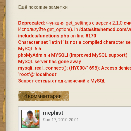
Ещё похожие заметки:
Deprecated
: Функция get_settings с версии 2.1.0
сч
Используйте get_option(). in
/data/site/nemcd.com/
includes/functions.php
on line
6170
Character set ‘latin1’ is not a compiled character se
MySQL 5.5
phpMyAdmin и MYSQLI (Improved MySQL support)
MySQL server has gone away
mysqli_real_connect(): (HY000/1698): Access denied
‘root’@’localhost’
Запрет сетевых подключений к MySQL
4 комментария
mephist
Янв 17, 2010 20:01