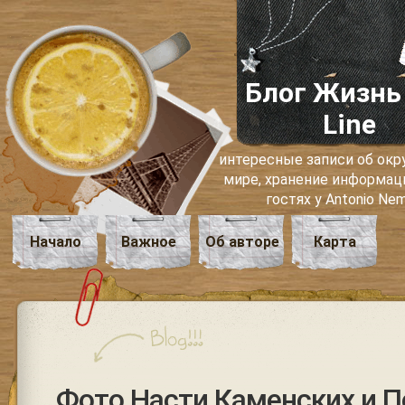
Блог Жизнь
Line
интересные записи об о
мире, хранение информаци
гостях у Antonio Ne
Начало
Важное
Об авторе
Карта
Фото Насти Каменских и П