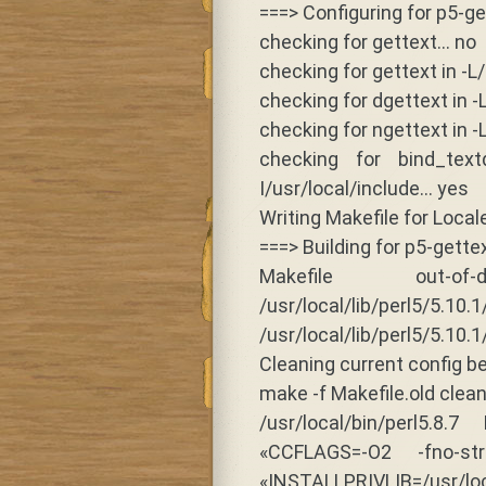
===> Configuring for p5-g
checking for gettext… no
checking for gettext in -L/u
checking for dgettext in -L
checking for ngettext in -L
checking for bind_textd
I/usr/local/include… yes
Writing Makefile for Local
===> Building for p5-gette
Makefile out-
/usr/local/lib/perl5/5.10
/usr/local/lib/perl5/5.10
Cleaning current config be
make -f Makefile.old clean 
/usr/local/bin/perl5.8
«CCFLAGS=-O2 -fno-stri
«INSTALLPRIVLIB=/usr/loc