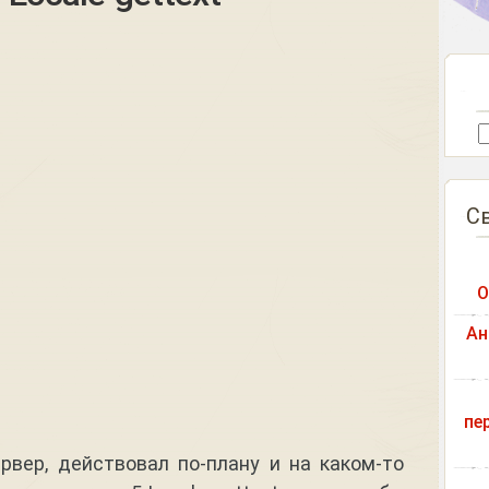
С
О
Ан
пе
рвер, действовал по-плану и на каком-то