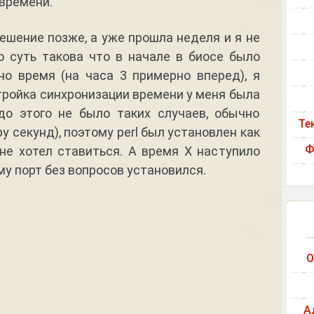
времени.
шение позже, а уже прошла неделя и я не
о суть такова что в начале в биосе было
но время (на часа 3 примерно вперед), я
стройка синхронизации времени у меня была
до этого не было таких случаев, обычно
Те
у секунд), поэтому perl был установлен как
Ф
не хотел ставиться. А время Х наступило
му порт без вопросов установился.
О
А