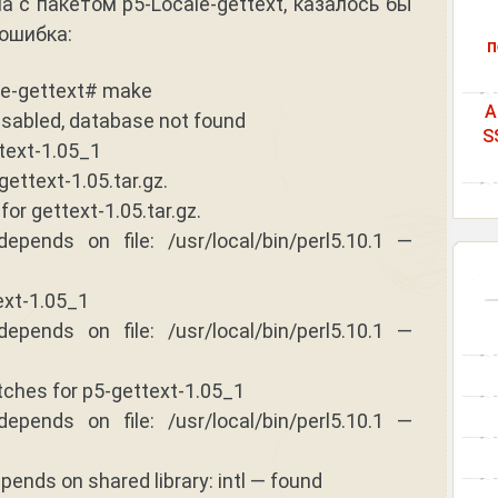
 с пакетом p5-Locale-gettext, казалось бы
 ошибка:
п
le-gettext# make
A
disabled, database not found
S
ttext-1.05_1
ttext-1.05.tar.gz.
r gettext-1.05.tar.gz.
epends on file: /usr/local/bin/perl5.10.1 —
ext-1.05_1
epends on file: /usr/local/bin/perl5.10.1 —
tches for p5-gettext-1.05_1
epends on file: /usr/local/bin/perl5.10.1 —
ends on shared library: intl — found