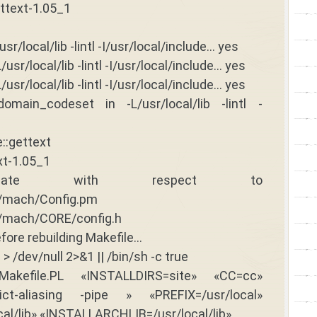
ettext-1.05_1
sr/local/lib -lintl -I/usr/local/include… yes
/usr/local/lib -lintl -I/usr/local/include… yes
/usr/local/lib -lintl -I/usr/local/include… yes
omain_codeset in -L/usr/local/lib -lintl -
e::gettext
xt-1.05_1
of-date with respect to
.1/mach/Config.pm
.1/mach/CORE/config.h
fore rebuilding Makefile…
> /dev/null 2>&1 || /bin/sh -c true
.7 Makefile.PL «INSTALLDIRS=site» «CC=cc»
ct-aliasing -pipe » «PREFIX=/usr/local»
al/lib» «INSTALLARCHLIB=/usr/local/lib»