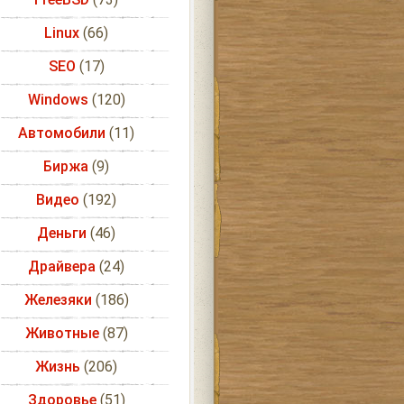
Linux
(66)
SEO
(17)
Windows
(120)
Автомобили
(11)
Биржа
(9)
Видео
(192)
Деньги
(46)
Драйвера
(24)
Железяки
(186)
Животные
(87)
Жизнь
(206)
Здоровье
(51)