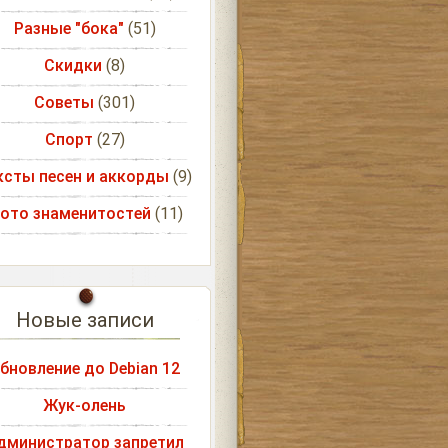
Разные "бока"
(51)
Скидки
(8)
Советы
(301)
Спорт
(27)
ксты песен и аккорды
(9)
ото знаменитостей
(11)
Новые записи
бновление до Debian 12
Жук-олень
дминистратор запретил