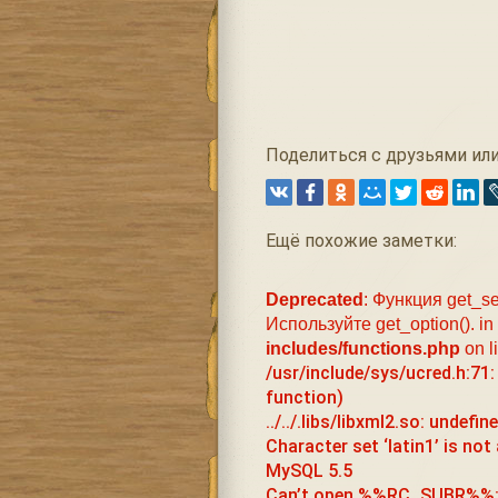
Поделиться с друзьями или
Ещё похожие заметки:
Deprecated
: Функция get_se
Используйте get_option(). in
includes/functions.php
on l
/usr/include/sys/ucred.h:71:
function)
../../.libs/libxml2.so: undef
Character set ‘latin1’ is not
MySQL 5.5
Can’t open %%RC_SUBR%%: No