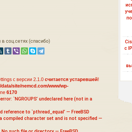
ис
уч
по
 в соц.сетях (спасибо)
Ci
с I
вы
ttings с версии 2.1.0
считается устаревшей
!
/data/site/nemcd.com/www/wp-
ine
6170
 error: `NGROUPS’ undeclared here (not in a
ined reference to `pthread_equal’ — FreeBSD
 a compiled character set and is not specified —
 such file or directory — FreeBSD