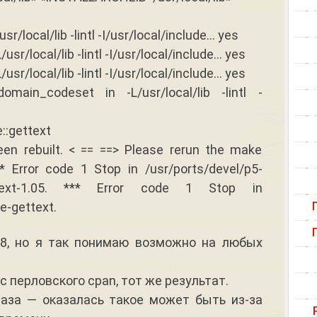
sr/local/lib -lintl -I/usr/local/include… yes
/usr/local/lib -lintl -I/usr/local/include… yes
/usr/local/lib -lintl -I/usr/local/include… yes
omain_codeset in -L/usr/local/lib -lintl -
e::gettext
een rebuilt. < == ==> Please rerun the make
 Error code 1 Stop in /usr/ports/devel/p5-
gettext-1.05. *** Error code 1 Stop in
e-gettext.
 8, но я так понимаю возможно на любых
с перловского cpan, тот же результат.
лаза — оказалась такое может быть из-за