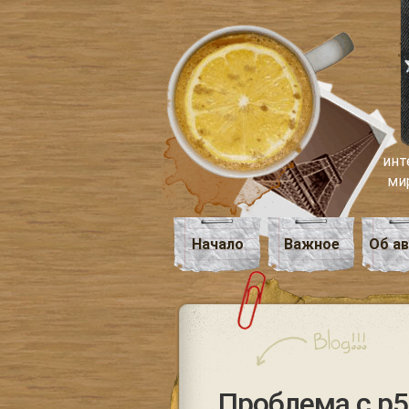
инт
ми
Начало
Важное
Об а
Проблема с p5-