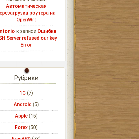
Автоматическая
ерезагрузка роутера на
OpenWrt
ntonio
к записи
Ошибка
SH Server refused our key
Error
Рубрики
1С
(7)
Android
(5)
Apple
(15)
Forex
(50)
FreeBSD
(73)