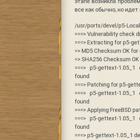
этапе возникла проблема
все как обычно, но идет
/usr/ports/devel/p5-Loca
===> Vulnerability check 
===> Extracting for p5-ge
=> MD5 Checksum OK for ge
=> SHA256 Checksum OK fo
===> p5-gettext-1.05_1 d
found
===> Patching for p5-gett
===> p5-gettext-1.05_1 d
found
===> Applying FreeBSD pa
===> p5-gettext-1.05_1 d
found
===> p5-gettext-1.05_1 dep