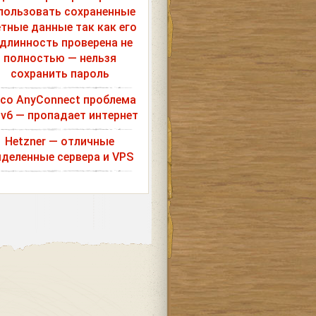
пользовать сохраненные
етные данные так как его
длинность проверена не
полностью — нельзя
сохранить пароль
sco AnyConnect проблема
Pv6 — пропадает интернет
Hetzner — отличные
деленные сервера и VPS