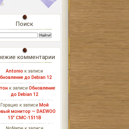
Поиск
вежие комментарии
Antonio
к записи
бновление до Debian 12
тон
к записи
Обновление
до Debian 12
Горацио
к записи
Мой
рвый монитор — DAEWOO
15″ CMC-1511B
NoName
к записи