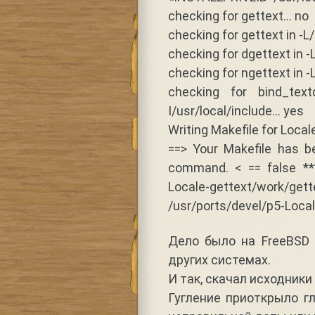
checking for gettext… no
checking for gettext in -L/u
checking for dgettext in -L
checking for ngettext in -L
checking for bind_textd
I/usr/local/include… yes
Writing Makefile for Local
==> Your Makefile has b
command. < == false ***
Locale-gettext/work/
/usr/ports/devel/p5-Local
Дело было на FreeBSD
других системах.
И так, скачал исходники 
Гугление приоткрыло г