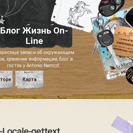
Блог Жизнь On-
Line
ересные записи об окружающем
ре, хранение информации, блог в
гостях у Antonio Nemcd
вторе
Карта
Locale-gettext