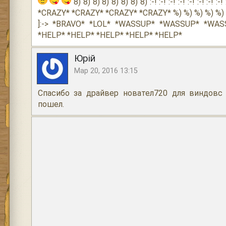
8) 8) 8) 8) 8) 8) 8) 8) :-! :-! :-! :-! :-! :-! :-!
*CRAZY* *CRAZY* *CRAZY* *CRAZY* %) %) %) %) %) %)
]:-> *BRAVO* *LOL* *WASSUP* *WASSUP* *WAS
*HELP* *HELP* *HELP* *HELP* *HELP*
Юрій
Мар 20, 2016 13:15
Спасибо за драйвер новател720 для виндовс 7
пошел.