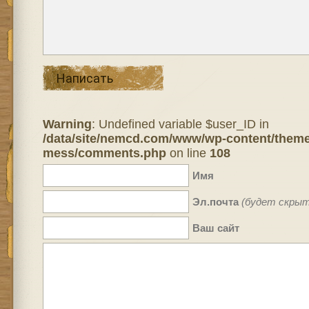
Написать
Warning
: Undefined variable $user_ID in
/data/site/nemcd.com/www/wp-content/theme
mess/comments.php
on line
108
Имя
Эл.почта
(будет скрыт
Ваш сайт