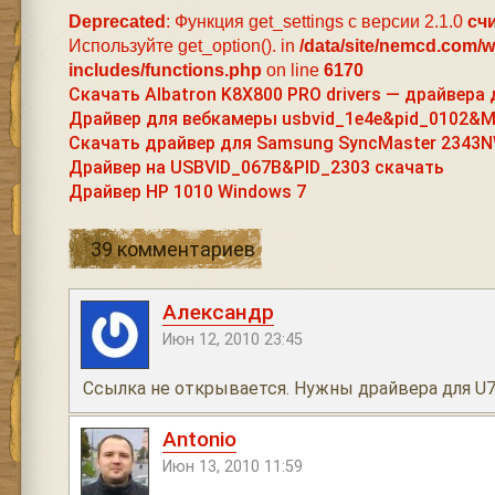
Deprecated
: Функция get_settings с версии 2.1.0
сч
Используйте get_option(). in
/data/site/nemcd.com/
includes/functions.php
on line
6170
Скачать Albatron K8X800 PRO drivers — драйвера
Драйвер для вебкамеры usbvid_1e4e&pid_0102&M
Скачать драйвер для Samsung SyncMaster 2343NW
Драйвер на USBVID_067B&PID_2303 скачать
Драйвер HP 1010 Windows 7
39 комментариев
Александр
Июн 12, 2010 23:45
Ссылка не открывается. Нужны драйвера для U7
Antonio
Июн 13, 2010 11:59