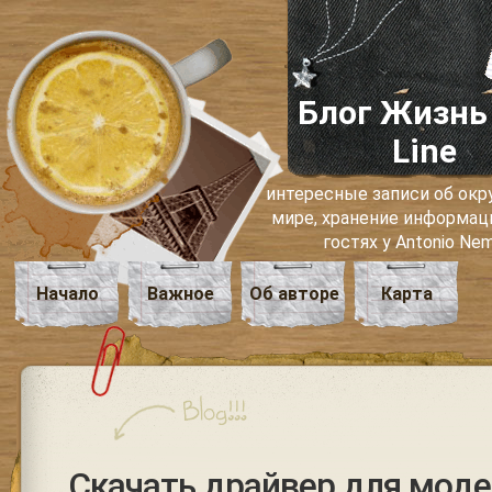
Блог Жизнь
Line
интересные записи об о
мире, хранение информаци
гостях у Antonio Ne
Начало
Важное
Об авторе
Карта
Скачать драйвер для моде