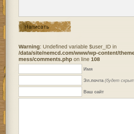
Написать
Warning
: Undefined variable $user_ID in
/data/site/nemcd.com/www/wp-content/theme
mess/comments.php
on line
108
Имя
Эл.почта
(будет скрыт
Ваш сайт