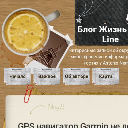
Блог Жизнь
Line
интересные записи об о
мире, хранение информаци
гостях у Antonio Ne
Начало
Важное
Об авторе
Карта
GPS навигатор Garmin не л