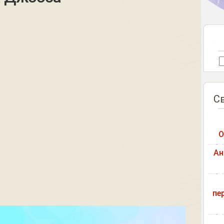
С
О
Ан
пе