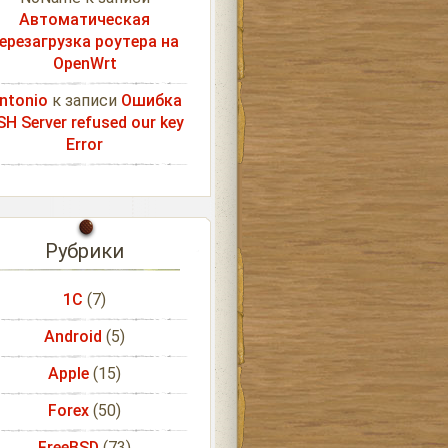
Автоматическая
ерезагрузка роутера на
OpenWrt
ntonio
к записи
Ошибка
SH Server refused our key
Error
Рубрики
1С
(7)
Android
(5)
Apple
(15)
Forex
(50)
FreeBSD
(73)