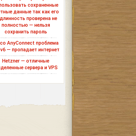
пользовать сохраненные
етные данные так как его
длинность проверена не
полностью — нельзя
сохранить пароль
sco AnyConnect проблема
Pv6 — пропадает интернет
Hetzner — отличные
деленные сервера и VPS