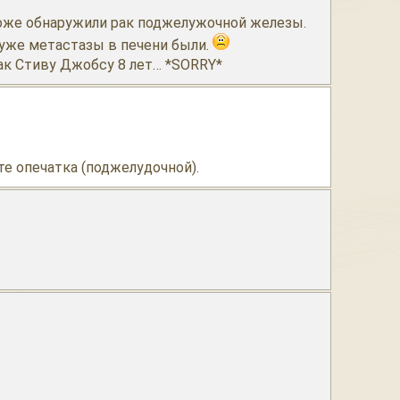
тоже обнаружили рак поджелужочной железы.
, уже метастазы в печени были.
ак Стиву Джобсу 8 лет… *SORRY*
е опечатка (поджелудочной).