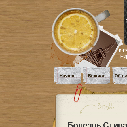
инт
ми
Начало
Важное
Об а
Болезнь Стив