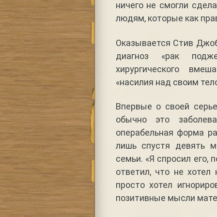
ничего не смогли сдел
людям, которые как пра
Оказывается Стив Джобс
диагноз «рак подж
хирургического вмеш
«насилия над своим тело
Впервые о своей серье
обычно это заболева
операбельная форма ра
лишь спустя девять м
семьи. «Я спросил его, 
ответил, что не хотел
просто хотел игнориров
позитивные мысли мате