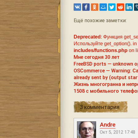
Ещё похожие заметки:
Deprecated
: Функция get_se
Используйте get_option(). in
includes/functions.php
on l
Мне сегодня 30 лет
FreeBSD ports — unknown op
OSCommerce — Warning: Can
already sent by (output star
Жизнь многогранна и неп
1508 с мобильного телефо
3 комментария
Andre
Окт 5, 2012 17:48