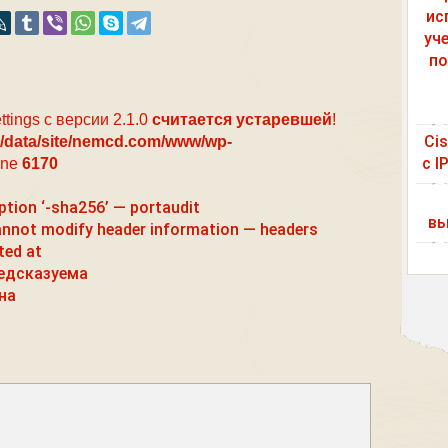
ис
уч
по
ttings с версии 2.1.0
считается устаревшей
!
Ci
/data/site/nemcd.com/www/wp-
с I
ine
6170
tion ‘-sha256’ — portaudit
вы
not modify header information — headers
ted at
редсказуема
на