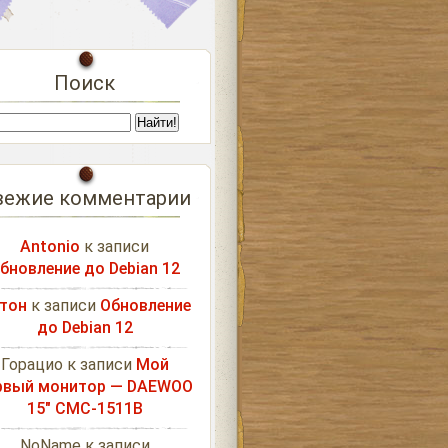
Поиск
вежие комментарии
Antonio
к записи
бновление до Debian 12
тон
к записи
Обновление
до Debian 12
Горацио
к записи
Мой
рвый монитор — DAEWOO
15″ CMC-1511B
NoName
к записи