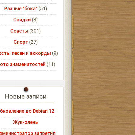
Разные "бока"
(51)
Скидки
(8)
Советы
(301)
Спорт
(27)
ксты песен и аккорды
(9)
ото знаменитостей
(11)
Новые записи
бновление до Debian 12
Жук-олень
дминистратор запретил