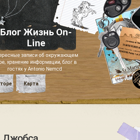
Блог Жизнь On-
Line
ересные записи об окружающем
ре, хранение информации, блог в
гостях у Antonio Nemcd
вторе
Карта
а Джобса