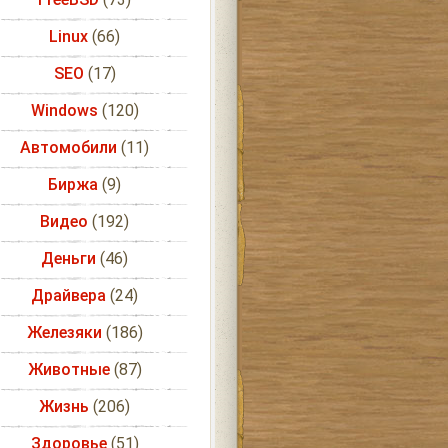
Linux
(66)
SEO
(17)
Windows
(120)
Автомобили
(11)
Биржа
(9)
Видео
(192)
Деньги
(46)
Драйвера
(24)
Железяки
(186)
Животные
(87)
Жизнь
(206)
Здоровье
(51)