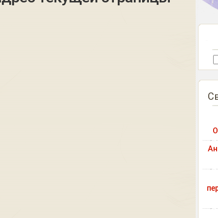
С
О
Ан
пе