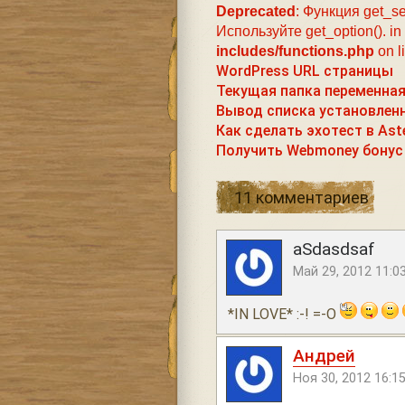
Deprecated
: Функция get_se
Используйте get_option(). in
includes/functions.php
on l
WordPress URL страницы
Текущая папка переменна
Вывод списка установлен
Как сделать эхотест в Ast
Получить Webmoney бону
11 комментариев
aSdasdsaf
Май 29, 2012 11:0
*IN LOVE* :-! =-O
Андрей
Ноя 30, 2012 16:1