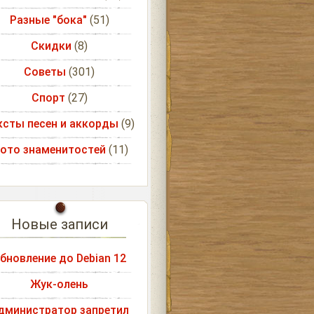
Разные "бока"
(51)
Скидки
(8)
Советы
(301)
Спорт
(27)
ксты песен и аккорды
(9)
ото знаменитостей
(11)
Новые записи
бновление до Debian 12
Жук-олень
дминистратор запретил