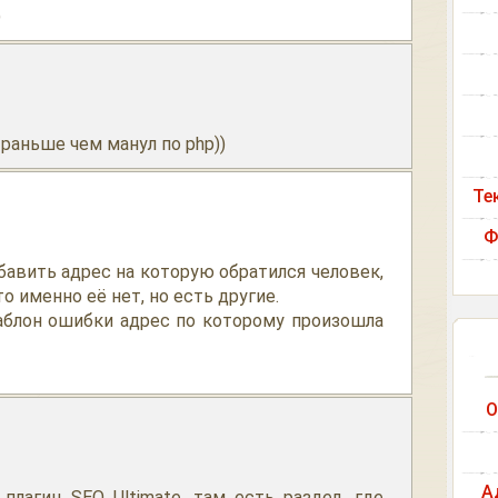
)
раньше чем манул по php))
Те
Ф
бавить адрес на которую обратился человек,
о именно её нет, но есть другие.
аблон ошибки адрес по которому произошла
О
А
плагин SEO Ultimate, там есть раздел, где