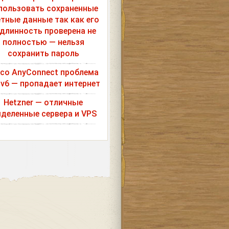
пользовать сохраненные
етные данные так как его
длинность проверена не
полностью — нельзя
сохранить пароль
sco AnyConnect проблема
Pv6 — пропадает интернет
Hetzner — отличные
деленные сервера и VPS