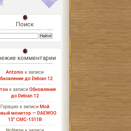
Поиск
вежие комментарии
Antonio
к записи
бновление до Debian 12
тон
к записи
Обновление
до Debian 12
Горацио
к записи
Мой
рвый монитор — DAEWOO
15″ CMC-1511B
NoName
к записи