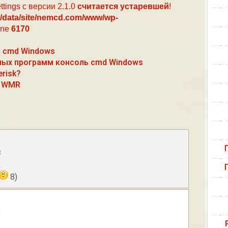
ttings с версии 2.1.0
считается устаревшей
!
/data/site/nemcd.com/www/wp-
ine
6170
я cmd Windows
ных программ консоль cmd Windows
erisk?
с WMR
3
8)
5