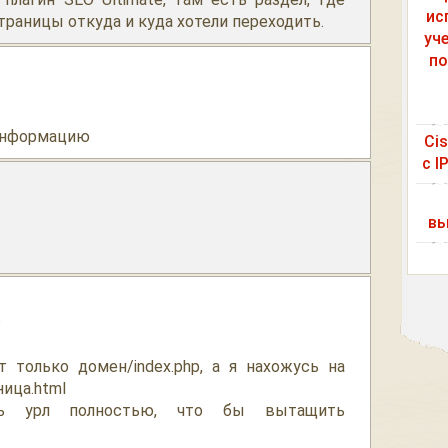
ис
раницы откуда и куда хотели переходить.
уч
по
 информацию
Ci
с I
вы
0
 только домен/index.php, а я нахожусь на
ица.html
ть урл полностью, что бы вытащить