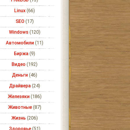
Linux
(66)
SEO
(17)
Windows
(120)
Автомобили
(11)
Биржа
(9)
Видео
(192)
Деньги
(46)
Драйвера
(24)
Железяки
(186)
Животные
(87)
Жизнь
(206)
Здоровье
(51)