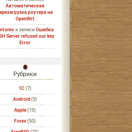
Автоматическая
ерезагрузка роутера на
OpenWrt
ntonio
к записи
Ошибка
SH Server refused our key
Error
Рубрики
1С
(7)
Android
(5)
Apple
(15)
Forex
(50)
FreeBSD
(73)