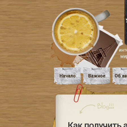
инт
ми
Начало
Важное
Об а
Как получить 