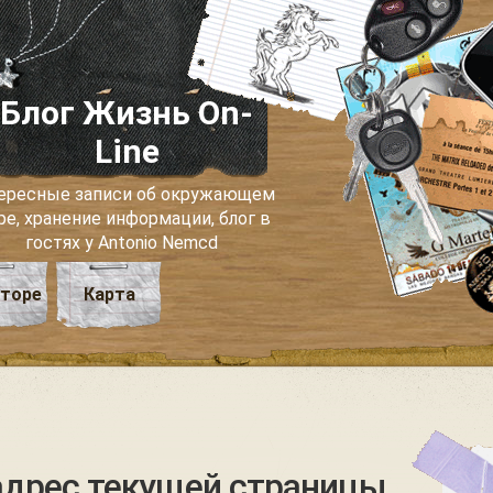
Блог Жизнь On-
Line
ересные записи об окружающем
ре, хранение информации, блог в
гостях у Antonio Nemcd
вторе
Карта
адрес текущей страницы