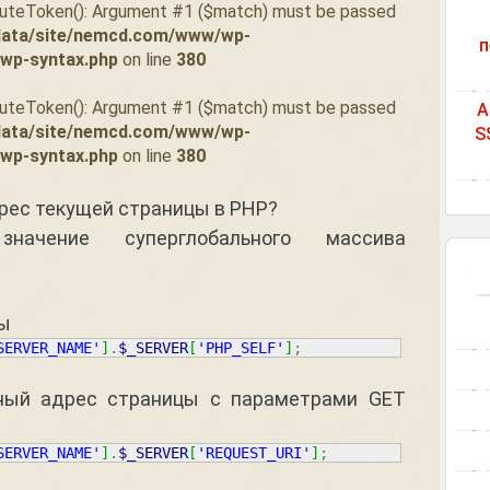
tuteToken(): Argument #1 ($match) must be passed
data/site/nemcd.com/www/wp-
п
/wp-syntax.php
on line
380
tuteToken(): Argument #1 ($match) must be passed
A
data/site/nemcd.com/www/wp-
S
/wp-syntax.php
on line
380
рес текущей страницы в PHP?
значение суперглобального массива
ы
SERVER_NAME'
]
.
$_SERVER
[
'PHP_SELF'
]
;
ный адрес страницы с параметрами GET
SERVER_NAME'
]
.
$_SERVER
[
'REQUEST_URI'
]
;