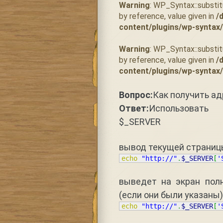
Warning
: WP_Syntax::substi
by reference, value given in
/
content/plugins/wp-syntax
Warning
: WP_Syntax::substi
by reference, value given in
/
content/plugins/wp-syntax
Вопрос:
Как получить ад
Ответ:
Использовать 
$_SERVER
вывод текущей страниц
echo
"http://"
.
$_SERVER
[
'
выведет на экран пол
(если они были указаны)
echo
"http://"
.
$_SERVER
[
'