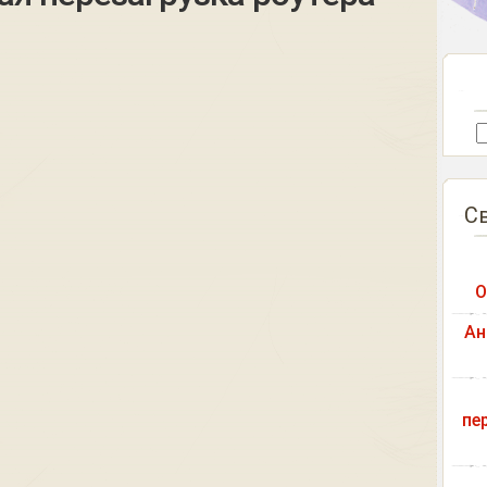
С
О
Ан
пе