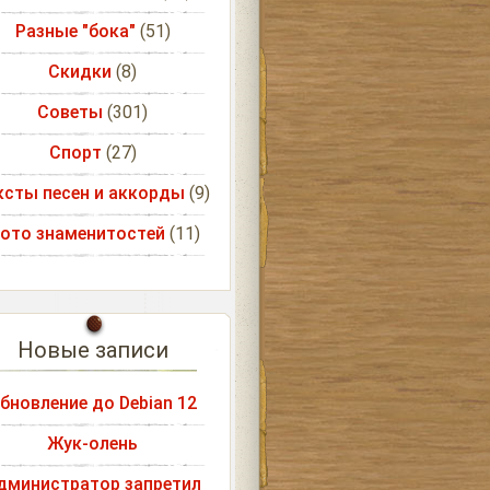
Разные "бока"
(51)
Скидки
(8)
Советы
(301)
Спорт
(27)
ксты песен и аккорды
(9)
ото знаменитостей
(11)
Новые записи
бновление до Debian 12
Жук-олень
дминистратор запретил