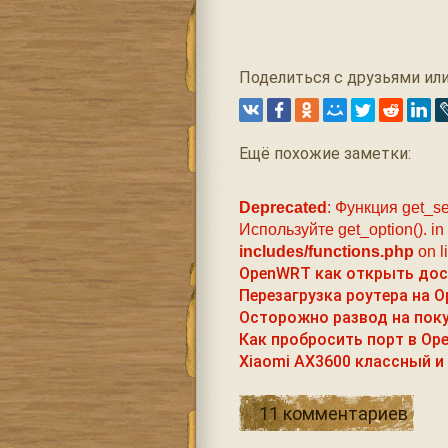
Поделиться с друзьями или
Ещё похожие заметки:
Deprecated
: Функция get_se
Используйте get_option(). in
includes/functions.php
on l
OpenWRT как открыть дост
Перезагрузка роутера на 
Осторожно развод на поку
Как пробросить порт в O
Xiaomi AX3600 классный и
11 комментариев