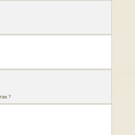
7
так ?
8