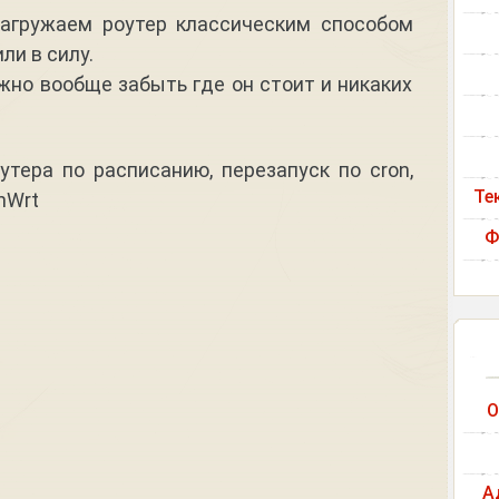
загружаем роутер классическим способом
ли в силу.
жно вообще забыть где он стоит и никаких
утера по расписанию, перезапуск по cron,
Те
nWrt
Ф
О
А