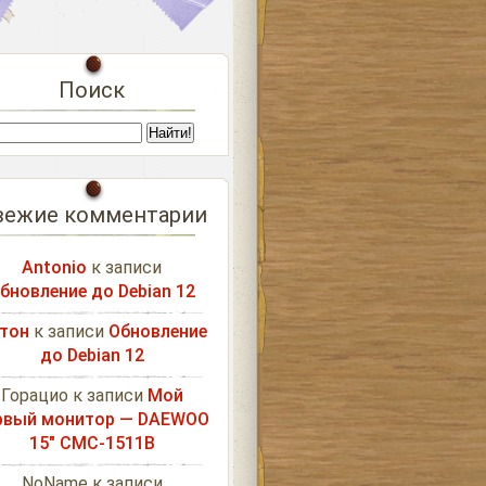
Поиск
вежие комментарии
Antonio
к записи
бновление до Debian 12
тон
к записи
Обновление
до Debian 12
Горацио
к записи
Мой
рвый монитор — DAEWOO
15″ CMC-1511B
NoName
к записи