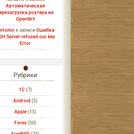
Автоматическая
ерезагрузка роутера на
OpenWrt
ntonio
к записи
Ошибка
SH Server refused our key
Error
Рубрики
1С
(7)
Android
(5)
Apple
(15)
Forex
(50)
FreeBSD
(73)