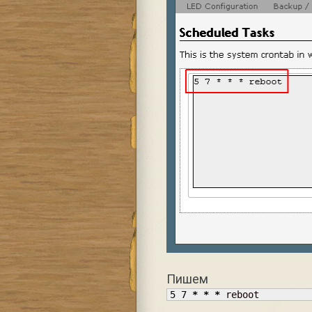
Пишем
5
7
*
*
*
 reboot