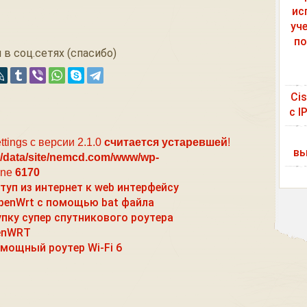
ис
уч
по
 в соц.сетях (спасибо)
Ci
с I
ttings с версии 2.1.0
считается устаревшей
!
вы
/data/site/nemcd.com/www/wp-
ine
6170
уп из интернет к web интерфейсу
OpenWrt с помощью bat файла
пку супер спутникового роутера
penWRT
 мощный роутер Wi-Fi 6