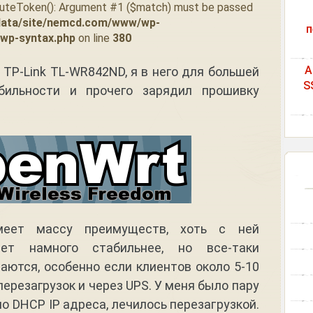
tuteToken(): Argument #1 ($match) must be passed
data/site/nemcd.com/www/wp-
п
/wp-syntax.php
on line
380
A
i TP-Link TL-WR842ND, я в него для большей
S
абильности и прочего зарядил прошивку
меет массу преимуществ, хоть с ней
ет намного стабильнее, но все-таки
аются, особенно если клиентов около 5-10
перезагрузок и через UPS. У меня было пару
о DHCP IP адреса, лечилось перезагрузкой.