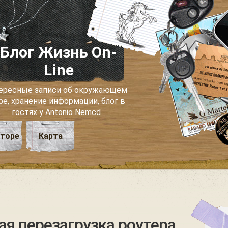
Блог Жизнь On-
Line
ересные записи об окружающем
ре, хранение информации, блог в
гостях у Antonio Nemcd
вторе
Карта
я перезагрузка роутера