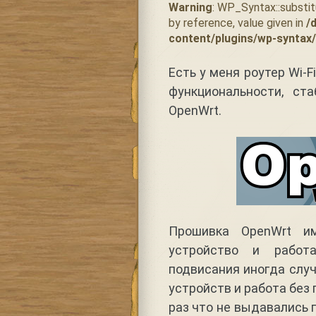
Warning
: WP_Syntax::substi
by reference, value given in
/
content/plugins/wp-syntax
Есть у меня роутер Wi-F
функциональности, ст
OpenWrt.
Прошивка OpenWrt и
устройство и работа
подвисания иногда случ
устройств и работа без 
раз что не выдавались п