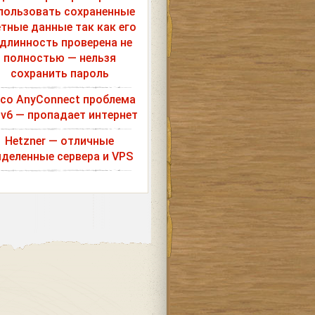
пользовать сохраненные
етные данные так как его
длинность проверена не
полностью — нельзя
сохранить пароль
sco AnyConnect проблема
Pv6 — пропадает интернет
Hetzner — отличные
деленные сервера и VPS