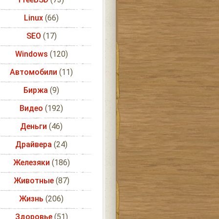
Linux
(66)
SEO
(17)
Windows
(120)
Автомобили
(11)
Биржа
(9)
Видео
(192)
Деньги
(46)
Драйвера
(24)
Железяки
(186)
Животные
(87)
Жизнь
(206)
Здоровье
(51)