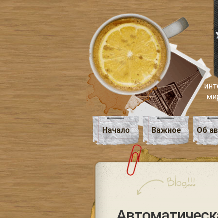
инт
ми
Начало
Важное
Об а
Автоматическа