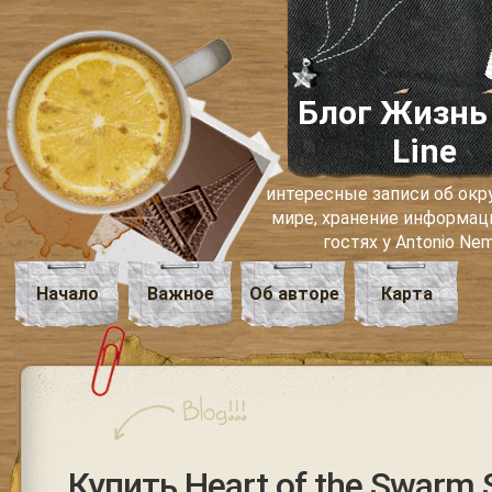
Блог Жизнь
Line
интересные записи об о
мире, хранение информаци
гостях у Antonio Ne
Начало
Важное
Об авторе
Карта
Купить Heart of the Swarm S