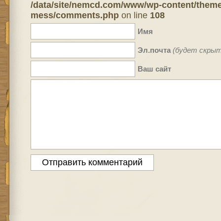
/data/site/nemcd.com/www/wp-content/theme
mess/comments.php
on line
108
Имя
Эл.почта
(будет скрыт
Ваш сайт