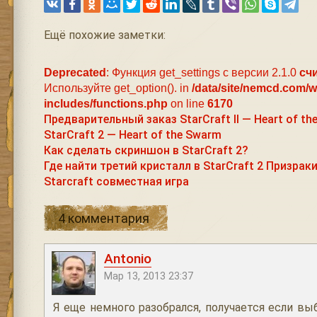
Ещё похожие заметки:
Deprecated
: Функция get_settings с версии 2.1.0
сч
Используйте get_option(). in
/data/site/nemcd.com/
includes/functions.php
on line
6170
Предварительный заказ StarCraft II — Heart of th
StarCraft 2 — Heart of the Swarm
Как сделать скриншон в StarCraft 2?
Где найти третий кристалл в StarCraft 2 Призрак
Starcraft совместная игра
4 комментария
Antonio
Мар 13, 2013 23:37
Я еще немного разобрался, получается если в