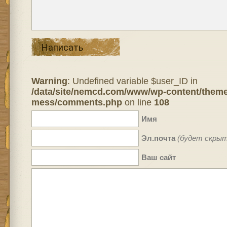
Написать
Warning
: Undefined variable $user_ID in
/data/site/nemcd.com/www/wp-content/theme
mess/comments.php
on line
108
Имя
Эл.почта
(будет скрыт
Ваш сайт