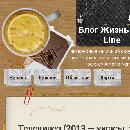
Блог Жизнь
Line
интересные записи об о
мире, хранение информаци
гостях у Antonio Ne
Начало
Важное
Об авторе
Карта
Телекинез (2013 — ужасы,