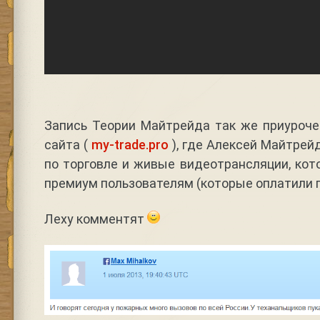
Запись Теории Майтрейда так же приуроче
сайта (
my-trade.pro
), где Алексей Майтре
по торговле и живые видеотрансляции, ко
премиум пользователям (которые оплатили п
Леху комментят