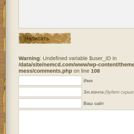
Написать
Warning
: Undefined variable $user_ID in
/data/site/nemcd.com/www/wp-content/theme
mess/comments.php
on line
108
Имя
Эл.почта
(будет скрыт
Ваш сайт