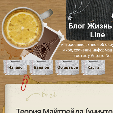
Блог Жизнь
Line
интересные записи об о
мире, хранение информаци
гостях у Antonio Ne
Начало
Важное
Об авторе
Карта
Теория Майтрейда (уничт