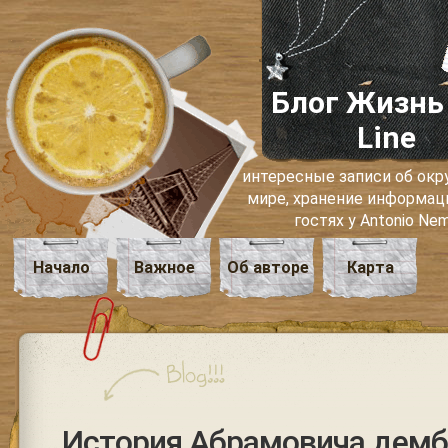
Блог Жизнь
Line
интересные записи об о
мире, хранение информаци
гостях у Antonio Ne
Начало
Важное
Об авторе
Карта
История Абрамовича демб