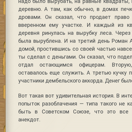
надо было вырубать, на равные квадраты,
деревню. А там, как обычно, в домах печ
дровами. Он сказал, что продает право
вверенном ему участке. И каждый из кв
деревня ринулась на вырубку леса. Через
была вырублена. И на третий день Роман 
домой, простившись со своей частью навсег
ты сделал с деньгами. Он сказал, что поде
отдал остающимся офицерам. Вторую
оставалось еще служить. А третью кучку 
участники дембельского аккорда. Денег был
Вот такая вот удивительная история. В инт
попыток разоблачения — типа такого не к
быть в Советском Союзе, что это все
анекдот.