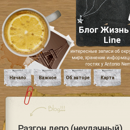
Блог Жизнь
Line
интересные записи об о
мире, хранение информаци
гостях у Antonio Ne
Начало
Важное
Об авторе
Карта
Разгон депо (неудачный)