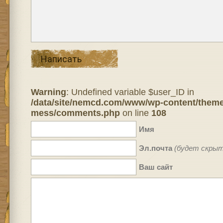
Написать
Warning
: Undefined variable $user_ID in
/data/site/nemcd.com/www/wp-content/theme
mess/comments.php
on line
108
Имя
Эл.почта
(будет скрыт
Ваш сайт