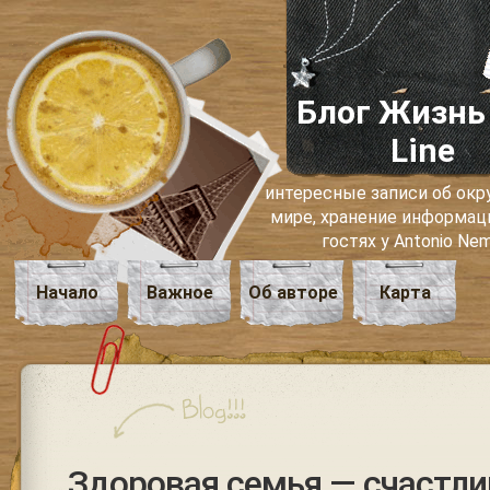
Блог Жизнь
Line
интересные записи об о
мире, хранение информаци
гостях у Antonio Ne
Начало
Важное
Об авторе
Карта
Здоровая семья — счастли