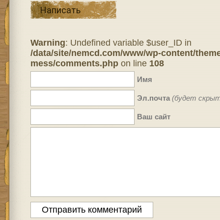
Написать
Warning
: Undefined variable $user_ID in
/data/site/nemcd.com/www/wp-content/theme
mess/comments.php
on line
108
Имя
Эл.почта
(будет скрыт
Ваш сайт