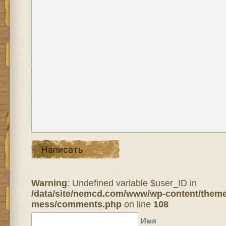
Написать
Warning
: Undefined variable $user_ID in
/data/site/nemcd.com/www/wp-content/theme
mess/comments.php
on line
108
Имя