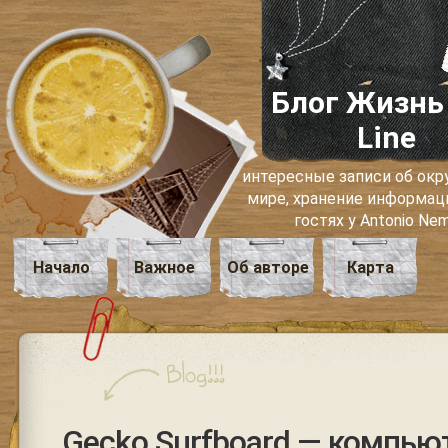
Блог Жизнь
Line
интересные записи об о
мире, хранение информаци
гостях у Antonio Ne
Начало
Важное
Об авторе
Карта
Gecko Surfboard — компью