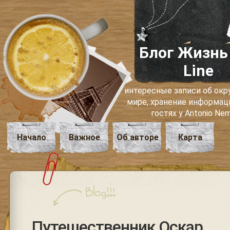
Блог Жизнь
Line
интересные записи об о
мире, хранение информаци
гостях у Antonio Ne
Начало
Важное
Об авторе
Карта
Путешественник Оскар