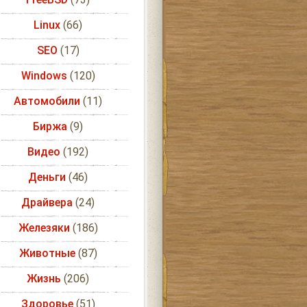
Linux
(66)
SEO
(17)
Windows
(120)
Автомобили
(11)
Биржа
(9)
Видео
(192)
Деньги
(46)
Драйвера
(24)
Железяки
(186)
Животные
(87)
Жизнь
(206)
Здоровье
(51)