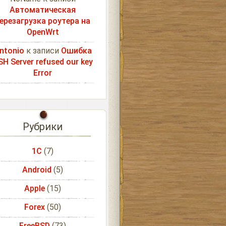
Автоматическая
ерезагрузка роутера на
OpenWrt
ntonio
к записи
Ошибка
SH Server refused our key
Error
Рубрики
1С
(7)
Android
(5)
Apple
(15)
Forex
(50)
FreeBSD
(73)