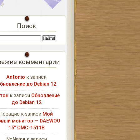
Поиск
вежие комментарии
Antonio
к записи
бновление до Debian 12
тон
к записи
Обновление
до Debian 12
Горацио
к записи
Мой
рвый монитор — DAEWOO
15″ CMC-1511B
NoName
к записи