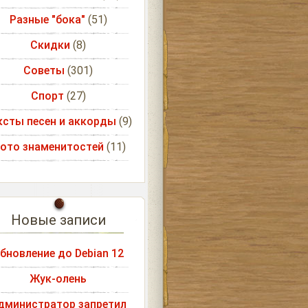
Разные "бока"
(51)
Скидки
(8)
Советы
(301)
Спорт
(27)
ксты песен и аккорды
(9)
ото знаменитостей
(11)
Новые записи
бновление до Debian 12
Жук-олень
дминистратор запретил