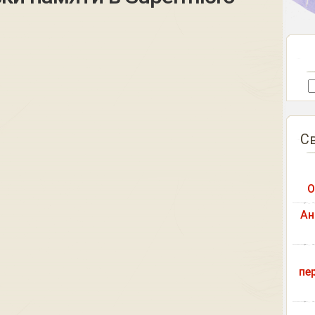
С
О
Ан
пе