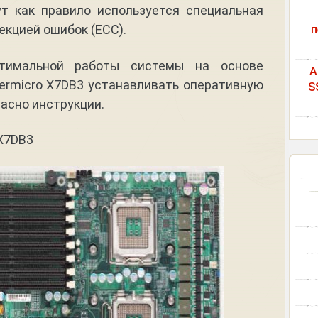
ут как правило используется специальная
екцией ошибок (ECC).
п
тимальной работы системы на основе
A
ermicro X7DB3 устанавливать оперативную
S
асно инструкции.
X7DB3