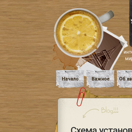
инт
ми
Начало
Важное
Об а
Схема установ