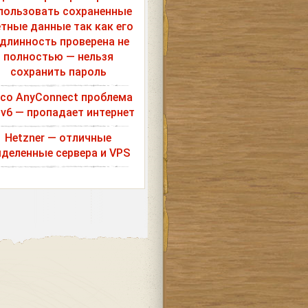
пользовать сохраненные
етные данные так как его
длинность проверена не
полностью — нельзя
сохранить пароль
sco AnyConnect проблема
Pv6 — пропадает интернет
Hetzner — отличные
деленные сервера и VPS