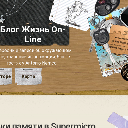
Блог Жизнь On-
Line
ересные записи об окружающем
ре, хранение информации, блог в
гостях у Antonio Nemcd
вторе
Карта
ки памяти в Supermicro