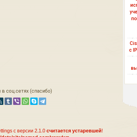
ис
уч
по
Ci
с I
вы
 в соц.сетях (спасибо)
ttings с версии 2.1.0
считается устаревшей
!