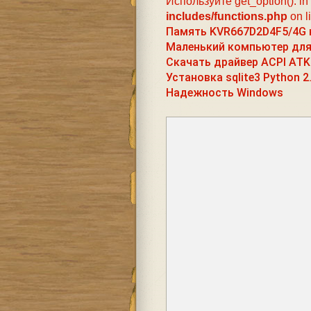
Используйте get_option(). in
includes/functions.php
on l
Память KVR667D2D4F5/4G 
Маленький компьютер для 
Скачать драйвер ACPI ATK
Установка sqlite3 Python 2
Надежность Windows