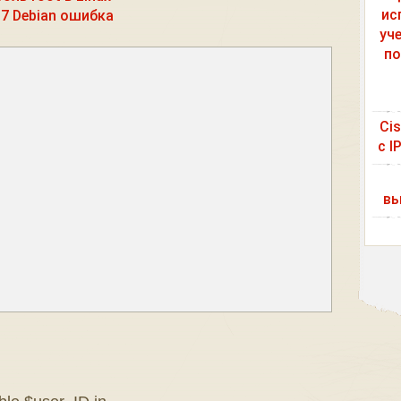
ис
.7 Debian ошибка
уч
по
Ci
с I
вы