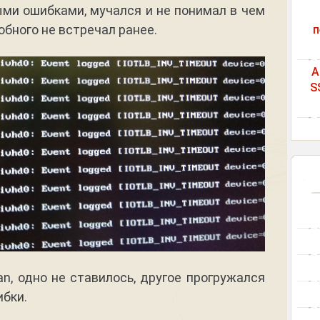
ми ошибками, мучался и не понимал в чем
добного не встречал ранее.
п
A
S
an, одно не ставилось, другое прогружался
ибки.