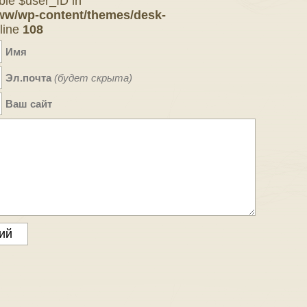
ble $user_ID in
ww/wp-content/themes/desk-
line
108
Имя
Эл.почта
(будет скрыта)
Ваш сайт