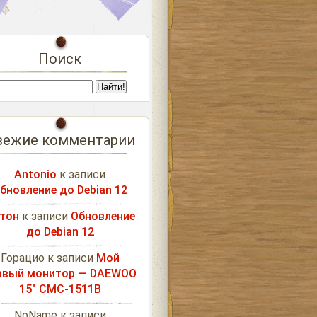
Поиск
вежие комментарии
Antonio
к записи
бновление до Debian 12
тон
к записи
Обновление
до Debian 12
Горацио
к записи
Мой
рвый монитор — DAEWOO
15″ CMC-1511B
NoName
к записи