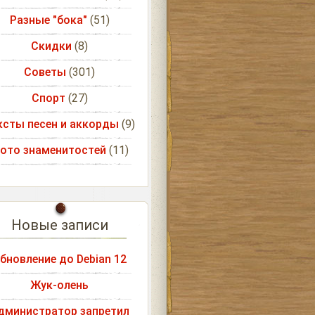
Разные "бока"
(51)
Скидки
(8)
Советы
(301)
Спорт
(27)
ксты песен и аккорды
(9)
ото знаменитостей
(11)
Новые записи
бновление до Debian 12
Жук-олень
дминистратор запретил