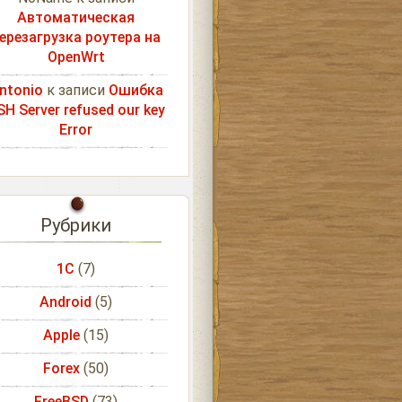
Автоматическая
ерезагрузка роутера на
OpenWrt
ntonio
к записи
Ошибка
SH Server refused our key
Error
Рубрики
1С
(7)
Android
(5)
Apple
(15)
Forex
(50)
FreeBSD
(73)