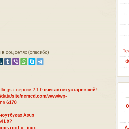
Те
 в соц.сетях (спасибо)
Ф
ttings с версии 2.1.0
считается устаревшей
!
/data/site/nemcd.com/www/wp-
ine
6170
О
 ноутбуках Asus
M LX?
А
ль root в Linux