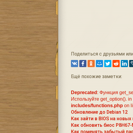
Поделиться с друзьями или
Ещё похожие заметки:
Deprecated
: Функция get_se
Используйте get_option(). in
includes/functions.php
on l
Обновление до Debian 12
Как зайти в BIOS на новых
Как обновить биос P8H67-
Как поменять забытый паро