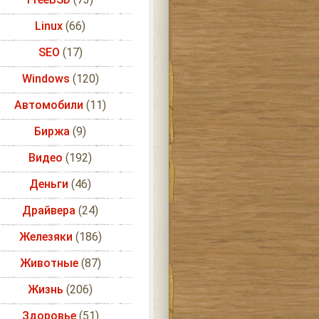
Linux
(66)
SEO
(17)
Windows
(120)
Автомобили
(11)
Биржа
(9)
Видео
(192)
Деньги
(46)
Драйвера
(24)
Железяки
(186)
Животные
(87)
Жизнь
(206)
Здоровье
(51)