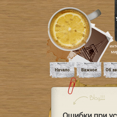
инт
ми
Начало
Важное
Об а
Ошибки при ус