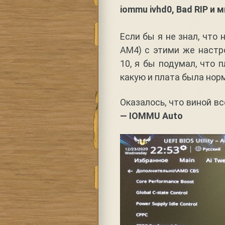
iommu ivhd0, Bad RIP и 
Если бы я не знал, что 
AM4) с этими же настр
10, я бы подумал, что 
какую и плата была норм
Оказалось, что виной в
— IOMMU Auto