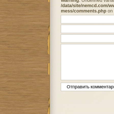
Warning
: Undefined varia
/data/site/nemcd.com/w
mess/comments.php
on 