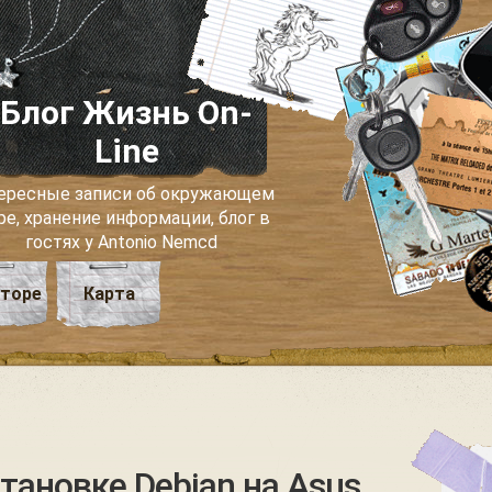
Блог Жизнь On-
Line
ересные записи об окружающем
ре, хранение информации, блог в
гостях у Antonio Nemcd
вторе
Карта
тановке Debian на Asus