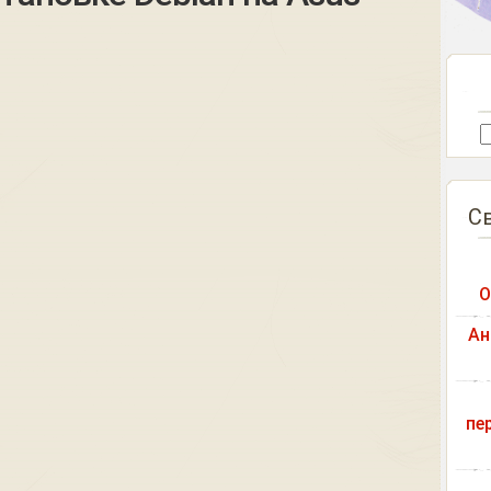
С
О
Ан
пе