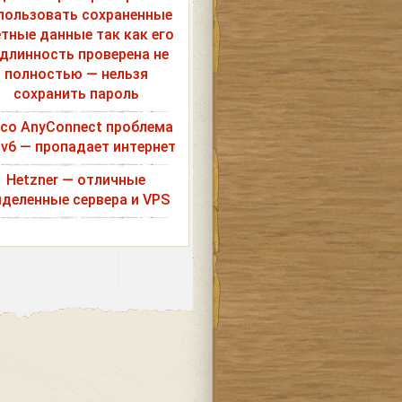
пользовать сохраненные
етные данные так как его
длинность проверена не
полностью — нельзя
сохранить пароль
sco AnyConnect проблема
Pv6 — пропадает интернет
Hetzner — отличные
деленные сервера и VPS