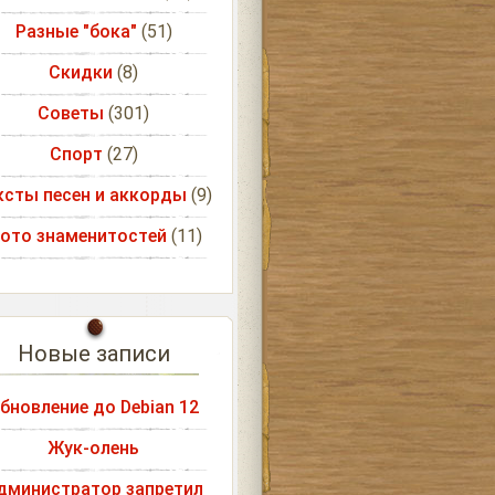
Разные "бока"
(51)
Скидки
(8)
Советы
(301)
Спорт
(27)
ксты песен и аккорды
(9)
ото знаменитостей
(11)
Новые записи
бновление до Debian 12
Жук-олень
дминистратор запретил