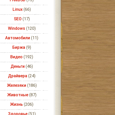
Linux
(66)
SEO
(17)
Windows
(120)
Автомобили
(11)
Биржа
(9)
Видео
(192)
Деньги
(46)
Драйвера
(24)
Железяки
(186)
Животные
(87)
Жизнь
(206)
Здоровье
(51)