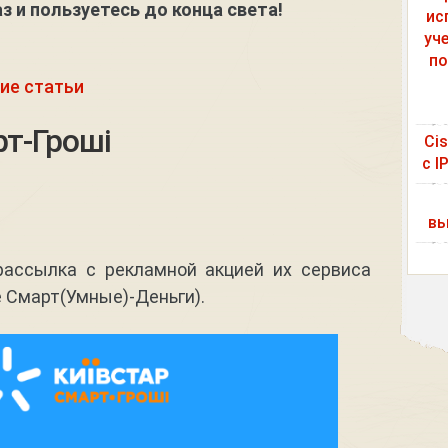
з и пользуетесь до конца света!
ис
уч
по
ие статьи
т-Гроші
Ci
с I
вы
рассылка с рекламной акцией их сервиса
е Смарт(Умные)-Деньги).