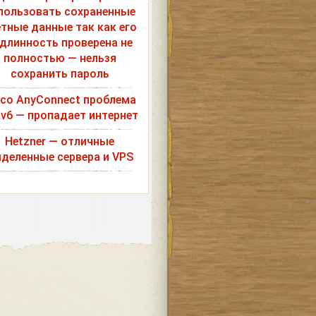
пользовать сохраненные
етные данные так как его
длинность проверена не
полностью — нельзя
сохранить пароль
sco AnyConnect проблема
Pv6 — пропадает интернет
Hetzner — отличные
деленные сервера и VPS