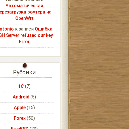
Автоматическая
ерезагрузка роутера на
OpenWrt
ntonio
к записи
Ошибка
SH Server refused our key
Error
Рубрики
1С
(7)
Android
(5)
Apple
(15)
Forex
(50)
FreeBSD
(73)