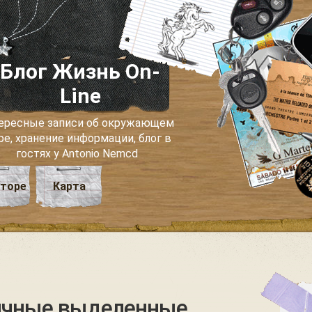
Блог Жизнь On-
Line
ересные записи об окружающем
ре, хранение информации, блог в
гостях у Antonio Nemcd
вторе
Карта
личные выделенные