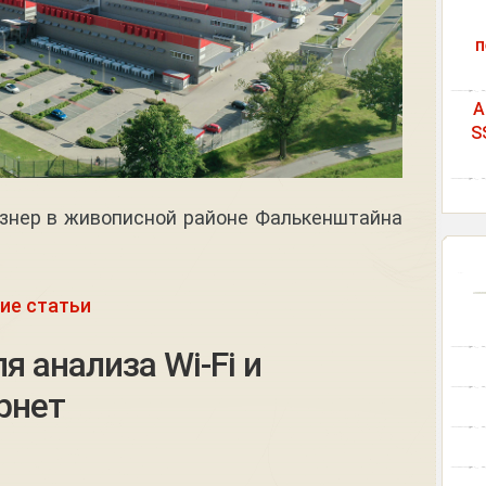
п
A
S
знер в живописной районе Фалькенштайна
ие статьи
 анализа Wi-Fi и
рнет