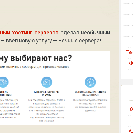
ный хостинг серверов
сделал необычный
 — ввел новую услугу — Вечные сервера!
Те
Ф
О
А