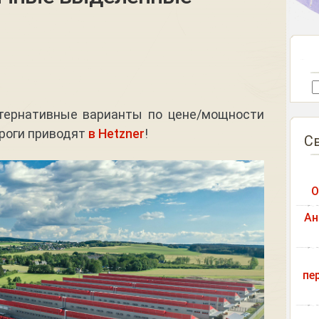
ьтернативные варианты по цене/мощности
ороги приводят
в Hetzner
!
С
О
Ан
пе