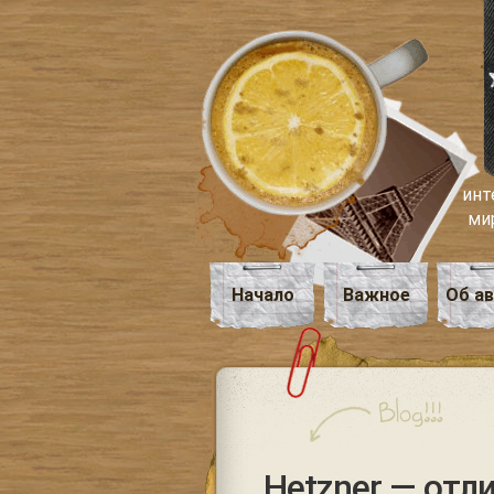
инт
ми
Начало
Важное
Об а
Hetzner — от