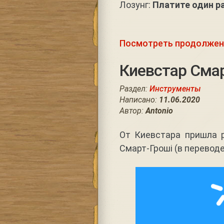
Лозунг:
Платите один ра
Посмотреть продолжен
Киевстар Смар
Раздел:
Инструменты
Написано:
11.06.2020
Автор:
Antonio
От Киевстара пришла 
Смарт-Гроші (в перевод