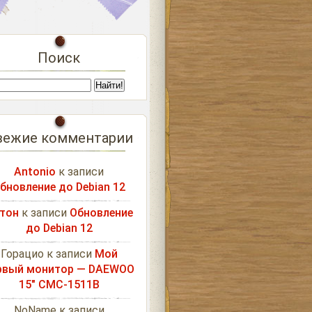
Поиск
вежие комментарии
Antonio
к записи
бновление до Debian 12
тон
к записи
Обновление
до Debian 12
Горацио
к записи
Мой
рвый монитор — DAEWOO
15″ CMC-1511B
NoName
к записи