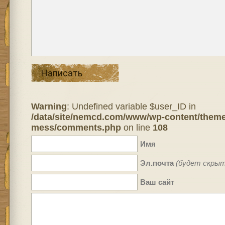
Написать
Warning
: Undefined variable $user_ID in
/data/site/nemcd.com/www/wp-content/theme
mess/comments.php
on line
108
Имя
Эл.почта
(будет скрыт
Ваш сайт