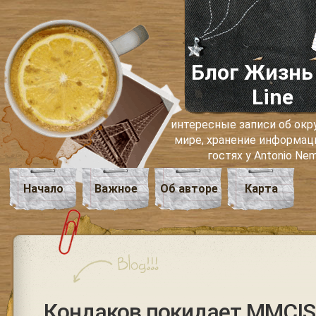
Блог Жизнь
Line
интересные записи об о
мире, хранение информаци
гостях у Antonio Ne
Начало
Важное
Об авторе
Карта
Кондаков покидает MMCIS