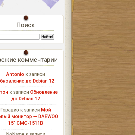
Поиск
вежие комментарии
Antonio
к записи
бновление до Debian 12
тон
к записи
Обновление
до Debian 12
Горацио
к записи
Мой
рвый монитор — DAEWOO
15″ CMC-1511B
NoName
к записи