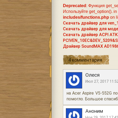
Deprecated
: Функция get_se
Используйте get_option(). in
includes/functions.php
on l
Скачать драйвер для ven
Скачать драйвер для моде
Скачать драйвер ACPI ATK
PCIVEN_10EC&DEV_5209&S
Драйвер SoundMAX AD1986
4 комментария
Олеся
Июл 27, 2017 11:5
на Acer Aspire V5-552G п
помогло. Большое спасибо
Аноним
Ноя 29, 2017 17:4