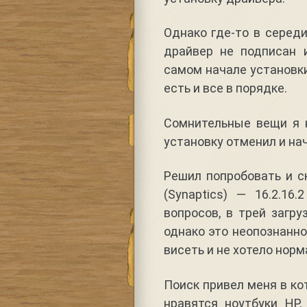
Однако где-то в середи
драйвер не подписан и
самом начале установк
есть и все в порядке.
Сомнительные вещи я 
установку отменил и на
Решил попробовать и ск
(Synaptics) — 16.2.16.
вопросов, в трей загру
однако это неопознанн
висеть и не хотело нор
Поиск привел меня в ко
нравятся ноутбуки HP,