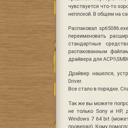
чувствуется что-то хоро
неплохой. В общем на с
Распаковал sp65086.ex
переименовать расшир
стандартные средств
распакованным файла
драйвера для ACPI\SMB
Драйвер нашелся, уст
Driver.
Все стало в порядке. Сп
Так же вы можете попро
не только Sony и HP, 
Windows 7 64 bit (може
проверял). Кому помогло