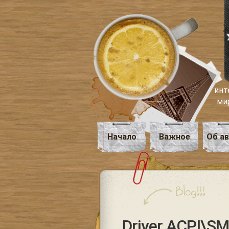
инт
ми
Начало
Важное
Об а
Driver ACPI\S