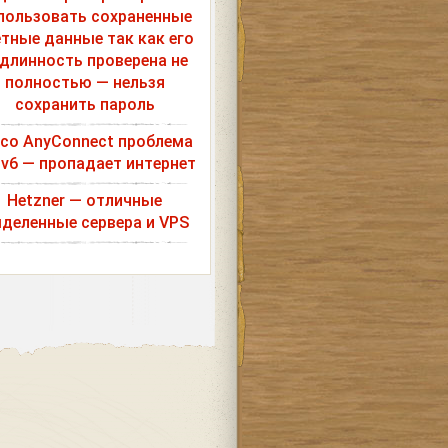
пользовать сохраненные
етные данные так как его
длинность проверена не
полностью — нельзя
сохранить пароль
sco AnyConnect проблема
Pv6 — пропадает интернет
Hetzner — отличные
деленные сервера и VPS