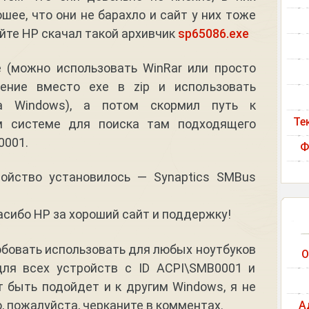
шее, что они не барахло и сайт у них тоже
айте HP скачал такой архивчик
sp65086.exe
e (можно использовать WinRar или просто
ение вместо exe в zip и использовать
а Windows), а потом скормил путь к
Те
м системе для поиска там подходящего
0001.
Ф
ройство установилось — Synaptics SMBus
асибо HP за хороший сайт и поддержку!
бовать использовать для любых ноутбуков
О
для всех устройств с ID ACPI\SMB0001 и
т быть подойдет и к другим Windows, я не
, пожалуйста, черканите в комментах.
А