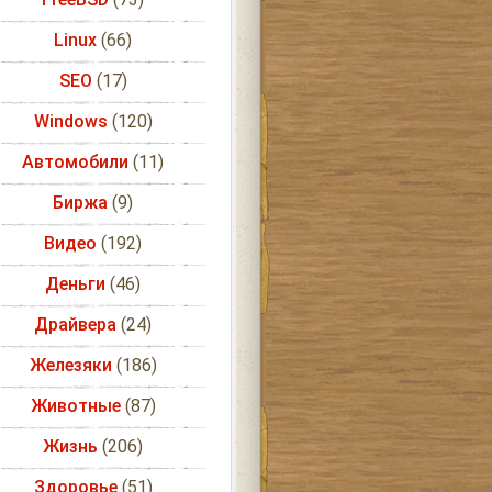
Linux
(66)
SEO
(17)
Windows
(120)
Автомобили
(11)
Биржа
(9)
Видео
(192)
Деньги
(46)
Драйвера
(24)
Железяки
(186)
Животные
(87)
Жизнь
(206)
Здоровье
(51)