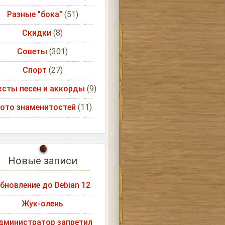
Разные "бока"
(51)
Скидки
(8)
Советы
(301)
Спорт
(27)
ксты песен и аккорды
(9)
ото знаменитостей
(11)
Новые записи
бновление до Debian 12
Жук-олень
дминистратор запретил