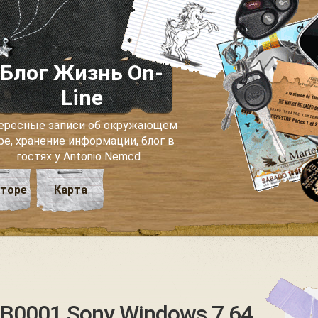
Блог Жизнь On-
Line
ересные записи об окружающем
ре, хранение информации, блог в
гостях у Antonio Nemcd
вторе
Карта
MB0001 Sony Windows 7 64