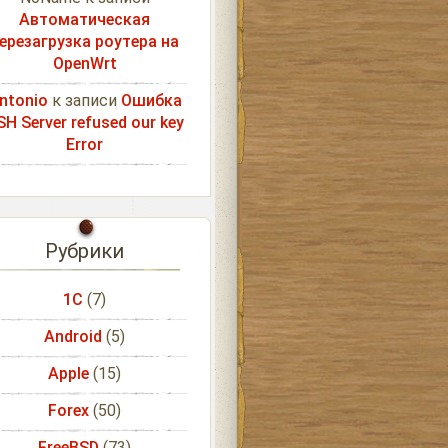
Автоматическая
ерезагрузка роутера на
OpenWrt
ntonio
к записи
Ошибка
SH Server refused our key
Error
Рубрики
1С
(7)
Android
(5)
Apple
(15)
Forex
(50)
FreeBSD
(73)