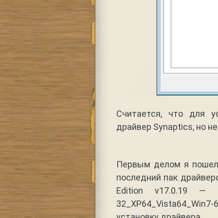
Считается, что для у
драйвер Synaptics, но не
Первым делом я пошел 
последний пак драйверов
Edition v17.0.19 — S
32_XP64_Vista64_Win7-6
установку драйвера.