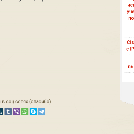
ис
уч
по
Ci
с I
вы
 в соц.сетях (спасибо)