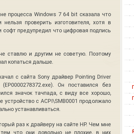
не процесса Windows 7 64 bit сказала что
 нельзя проверить изготовителя, хотя в
и софт предупредил что цифровая подпись
не ставлю и другим не советую. Поэтому
чал копаться дальше.
ачал с сайта Sony драйвер Pointing Driver
2 (EP0000278372.exe). Он поставился без
зился значок тачпада, с виду все хорошо,
ое устройство с ACPI\SMB0001 продолжало
мально устанавливаться.
торый раз к драйверу на сайте HP. Чем мне
 тем что они довольно не плохие, в них