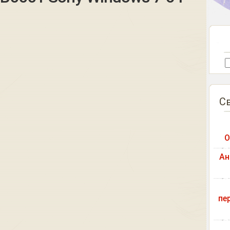
С
О
Ан
пе