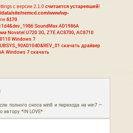
ttings с версии 2.1.0
считается устаревшей
!
/data/site/nemcd.com/www/wp-
ine
6170
_11d4&dev_1986 SoundMax AD1986A
ма Novatel U720 3G, ZTE AC8700, AC8710
0110 Windows 7
UBSYS_90AD104D&REV_01 скачать драйвер
A Windows 7 скачать
2
осле полного сноса win8 и перехода на win7 —
 автору. *IN LOVE*
2