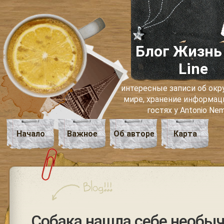
Блог Жизнь
Line
интересные записи об о
мире, хранение информаци
гостях у Antonio Ne
Начало
Важное
Об авторе
Карта
Собака нашла себе необыч