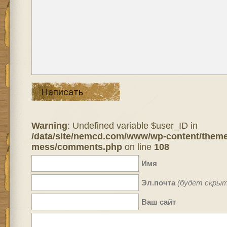
Написать
Warning
: Undefined variable $user_ID in
/data/site/nemcd.com/www/wp-content/theme
mess/comments.php
on line
108
Имя
Эл.почта
(будет скрыт
Ваш сайт