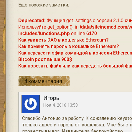
Ещё похожие заметки:
Deprecated
: Функция get_settings с версии 2.1.0
сч
Используйте get_option(). in
/data/site/nemcd.com/
includes/functions.php
on line
6170
Как увидеть DAO в кошельке Ethereum?
Как поменять пароль в кошельке Ethereum?
Как перевести эфир командой в консоли Ethereu
Bitcoin рост выше 900$
Как порезать файл или как передать большой фа
4 комментария
Игорь
Ноя 4, 2016 13:58
Спасибо Антонио за работу. К сожалению keystor
только адрес и пароль от кошелька. Мне-бы с
провести вывод. Извините за беспокойство.