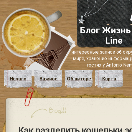
Блог Жизнь
Line
интересные записи об о
мире, хранение информаци
гостях у Antonio Ne
Начало
Важное
Об авторе
Карта
Как разделить кошельки э