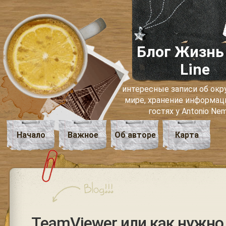
Блог Жизнь
Line
интересные записи об о
мире, хранение информаци
гостях у Antonio Ne
Начало
Важное
Об авторе
Карта
TeamViewer или как нужно