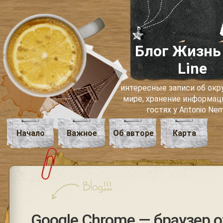
Блог Жизнь
Line
интересные записи об о
мире, хранение информаци
гостях у Antonio Ne
Начало
Важное
Об авторе
Карта
Google Chrome — браузер о