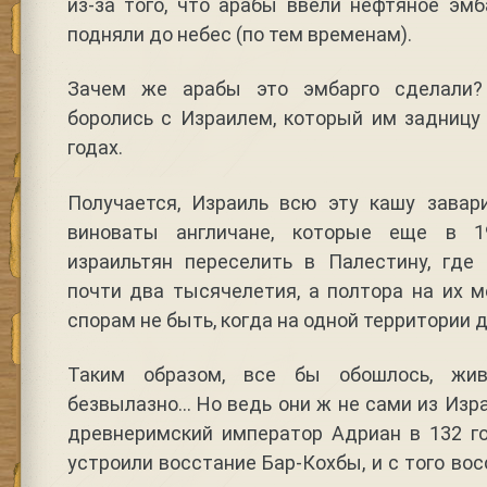
из-за того, что арабы ввели нефтяное эм
подняли до небес (по тем временам).
Зачем же арабы это эмбарго сделали?
боролись с Израилем, который им задницу
годах.
Получается, Израиль всю эту кашу завар
виноваты англичане, которые еще в 1
израильтян переселить в Палестину, где
почти два тысячелетия, а полтора на их 
спорам не быть, когда на одной территории 
Таким образом, все бы обошлось, жи
безвылазно… Но ведь они ж не сами из Изра
древнеримский император Адриан в 132 го
устроили восстание Бар-Кохбы, и с того во