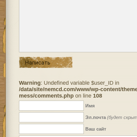
Написать
Warning
: Undefined variable $user_ID in
/data/site/nemcd.com/www/wp-content/theme
mess/comments.php
on line
108
Имя
Эл.почта
(будет скрыт
Ваш сайт