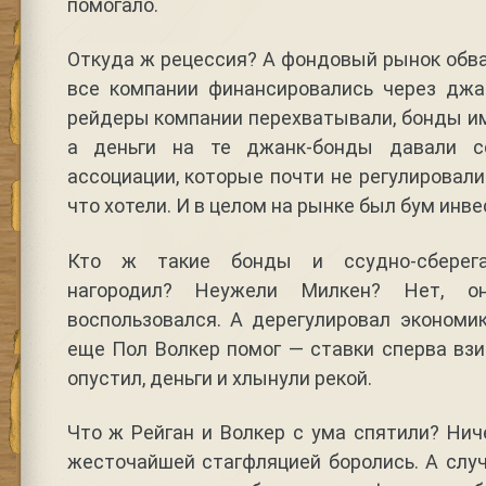
помогало.
Откуда ж рецессия? А фондовый рынок обва
все компании финансировались через джа
рейдеры компании перехватывали, бонды и
а деньги на те джанк-бонды давали сс
ассоциации, которые почти не регулировали
что хотели. И в целом на рынке был бум инве
Кто ж такие бонды и ссудно-сберега
нагородил? Неужели Милкен? Нет, о
воспользовался. А дерегулировал экономи
еще Пол Волкер помог — ставки сперва взи
опустил, деньги и хлынули рекой.
Что ж Рейган и Волкер с ума спятили? Нич
жесточайшей стагфляцией боролись. А слу