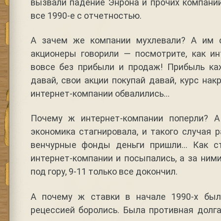
вызвали падение Энрона и прочих компани
все 1990-е с отчетностью.
А зачем же компании мухлевали? А им 
акционеры говорили — посмотрите, как ин
вовсе без прибыли и продаж! Прибыль к
давай, свои акции покупай давай, курс нак
интернет-компании обвалились…
Почему ж интернет-компании поперли? А
экономика стагнировала, и такого случая р
венчурные фонды деньги пришли… Как с
интернет-компании и посыпались, а за ним
под гору, 9-11 только все докончил.
А почему ж ставки в начале 1990-х был
рецессией боролись. Была противная долга