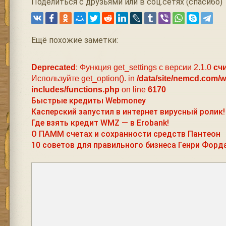
Поделиться с друзьями или в соц.сетях (спасибо)
Ещё похожие заметки:
Deprecated
: Функция get_settings с версии 2.1.0
сч
Используйте get_option(). in
/data/site/nemcd.com/
includes/functions.php
on line
6170
Быстрые кредиты Webmoney
Касперский запустил в интернет вирусный ролик!
Где взять кредит WMZ — в Erobank!
О ПАММ счетах и сохранности средств Пантеон
10 советов для правильного бизнеса Генри Форд