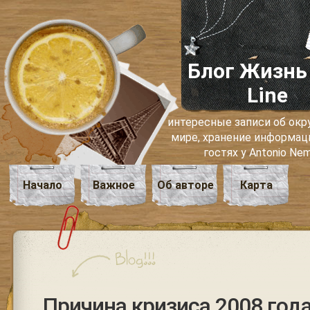
Блог Жизнь
Line
интересные записи об о
мире, хранение информаци
гостях у Antonio Ne
Начало
Важное
Об авторе
Карта
Причина кризиса 2008 год