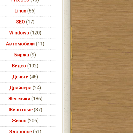
Linux
(66)
SEO
(17)
Windows
(120)
Автомобили
(11)
Биржа
(9)
Видео
(192)
Деньги
(46)
Драйвера
(24)
Железяки
(186)
Животные
(87)
Жизнь
(206)
Здоровье
(51)