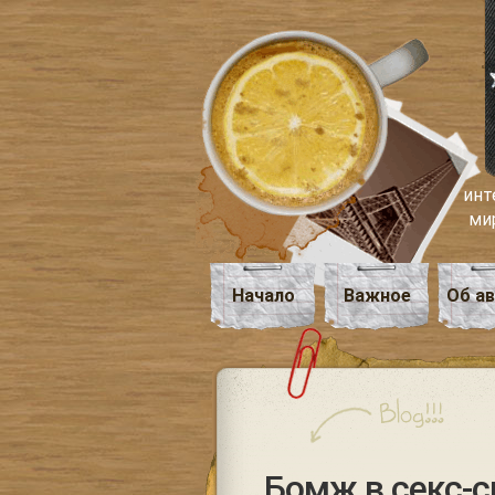
инт
ми
Начало
Важное
Об а
Бомж в секс-