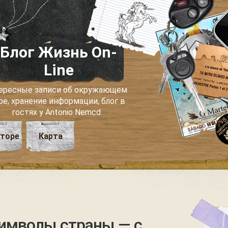
Блог Жизнь On-
Line
ересные записи об окружающем
ре, хранение информации, блог в
гостях у Antonio Nemcd
вторе
Карта
символы страны — с