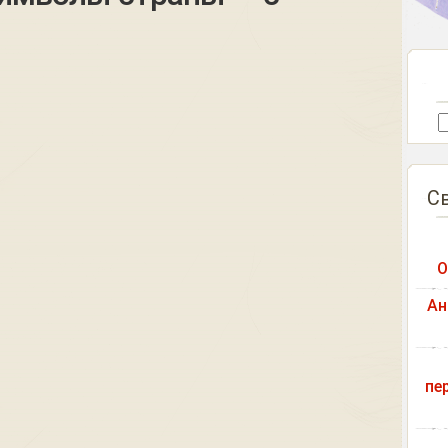
С
О
Ан
пе