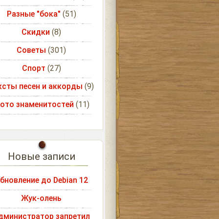
Разные "бока"
(51)
Скидки
(8)
Советы
(301)
Спорт
(27)
ксты песен и аккорды
(9)
ото знаменитостей
(11)
Новые записи
бновление до Debian 12
Жук-олень
дминистратор запретил