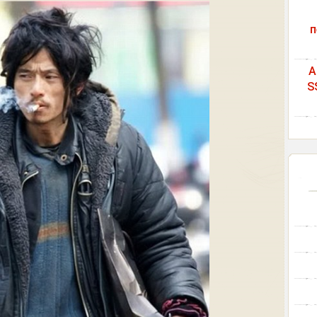
п
A
S