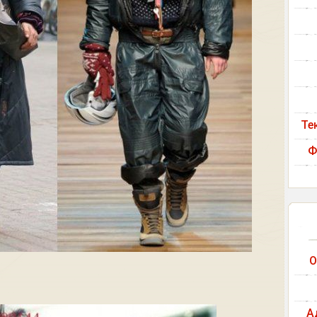
Те
Ф
О
А