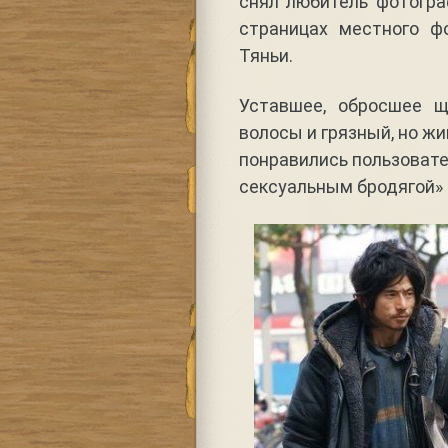
снял любитель фотогра
страницах местного ф
Тяньи.
Уставшее, обросшее щ
волосы и грязный, но ж
понравились пользовате
сексуальным бродягой» 