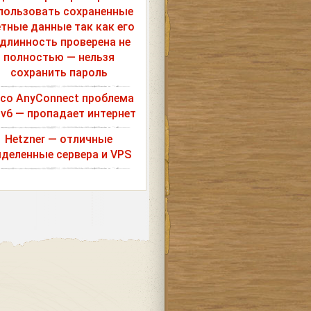
пользовать сохраненные
етные данные так как его
длинность проверена не
полностью — нельзя
сохранить пароль
sco AnyConnect проблема
Pv6 — пропадает интернет
Hetzner — отличные
деленные сервера и VPS