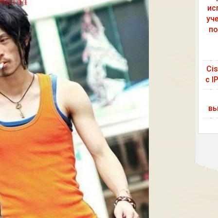
ис
уч
по
Ci
с I
вы