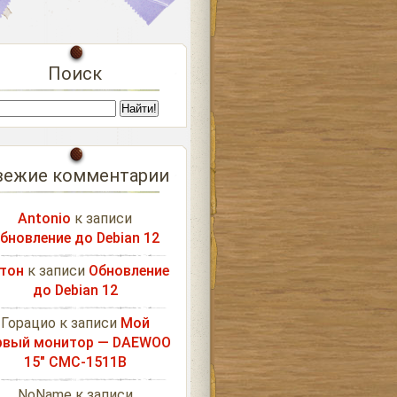
Поиск
вежие комментарии
Antonio
к записи
бновление до Debian 12
тон
к записи
Обновление
до Debian 12
Горацио
к записи
Мой
рвый монитор — DAEWOO
15″ CMC-1511B
NoName
к записи