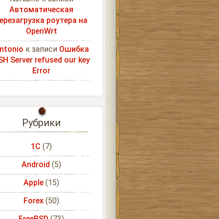
Автоматическая
ерезагрузка роутера на
OpenWrt
ntonio
к записи
Ошибка
SH Server refused our key
Error
Рубрики
1С
(7)
Android
(5)
Apple
(15)
Forex
(50)
FreeBSD
(73)