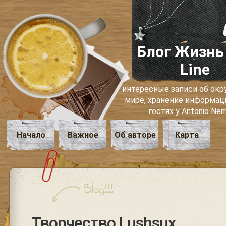
Блог Жизнь
Line
интересные записи об о
мире, хранение информаци
гостях у Antonio Ne
Начало
Важное
Об авторе
Карта
Творчество Lushsux