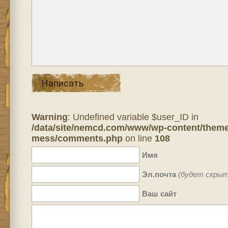
Написать
Warning
: Undefined variable $user_ID in
/data/site/nemcd.com/www/wp-content/theme
mess/comments.php
on line
108
Имя
Эл.почта
(будет скрыт
Ваш сайт