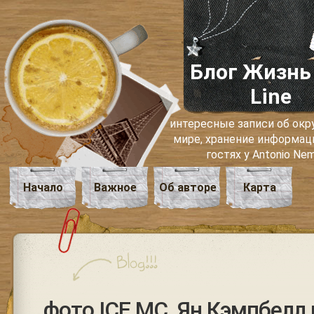
Блог Жизнь
Line
интересные записи об о
мире, хранение информаци
гостях у Antonio Ne
Начало
Важное
Об авторе
Карта
фото ICE MC, Ян Кэмпбелл 