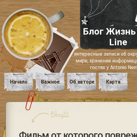
Блог Жизнь
Line
интересные записи об о
мире, хранение информаци
гостях у Antonio Ne
Начало
Важное
Об авторе
Карта
Фильм от которого повре