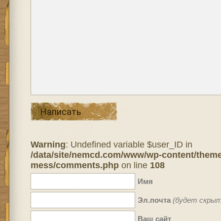
Написать
Warning
: Undefined variable $user_ID in
/data/site/nemcd.com/www/wp-content/theme
mess/comments.php
on line
108
Имя
Эл.почта
(будет скрыт
Ваш сайт