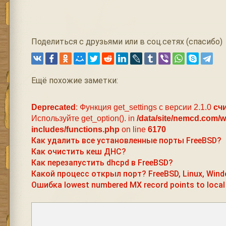
Поделиться с друзьями или в соц.сетях (спасибо)
Ещё похожие заметки:
Deprecated
: Функция get_settings с версии 2.1.0
сч
Используйте get_option(). in
/data/site/nemcd.com/
includes/functions.php
on line
6170
Как удалить все установленные порты FreeBSD?
Как очистить кеш ДНС?
Как перезапустить dhcpd в FreeBSD?
Какой процесс открыл порт? FreeBSD, Linux, Win
Ошибка lowest numbered MX record points to local