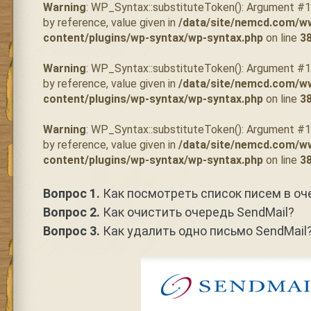
Warning
: WP_Syntax::substituteToken(): Argument #
by reference, value given in
/data/site/nemcd.com/w
content/plugins/wp-syntax/wp-syntax.php
on line
3
Warning
: WP_Syntax::substituteToken(): Argument #
by reference, value given in
/data/site/nemcd.com/w
content/plugins/wp-syntax/wp-syntax.php
on line
3
Warning
: WP_Syntax::substituteToken(): Argument #
by reference, value given in
/data/site/nemcd.com/w
content/plugins/wp-syntax/wp-syntax.php
on line
3
Вопрос 1.
Как посмотреть список писем в оч
Вопрос 2.
Как очистить очередь SendMail?
Вопрос 3.
Как удалить одно письмо SendMail