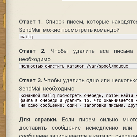
Ответ 1.
Список писем, которые находятс
SendMail можно посмотреть командой
mailq
Ответ 2.
Чтобы удалить все письма в
необходимо
полностью очистить каталог 
/
var
/
spool
/
mqueue
Ответ 3.
Чтобы удалить одно или нескольк
SendMail необходимо
Командой mailq посмотреть очередь, потом найти к
файла в очереди и удалить то, что оканчивается 
на одно сообщение: один - заголовки письма, дру
Для справки.
Если писем сильно много
доставить сообщение немедленно или 
сообщение записывается в каталог очереди