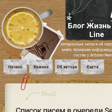
Блог Жизнь
Line
интересные записи об о
мире, хранение информаци
гостях у Antonio Ne
Начало
Важное
Об авторе
Карта
Список писем в очереди Se