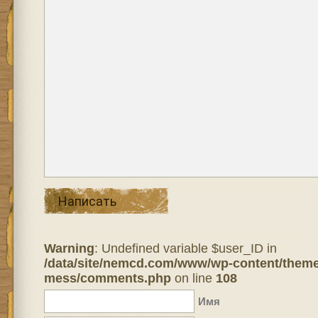
Написать
Warning
: Undefined variable $user_ID in
/data/site/nemcd.com/www/wp-content/theme
mess/comments.php
on line
108
Имя