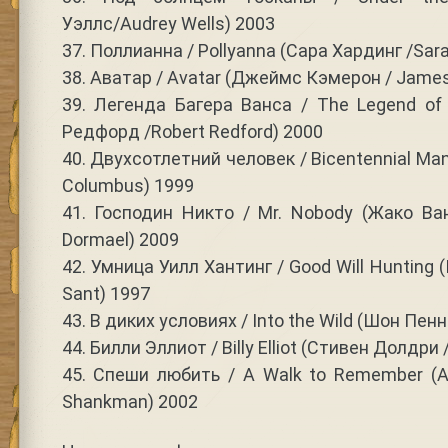
Уэллс/Audrey Wells) 2003
37. Поллианна / Pollyanna (Сара Хардинг /Sara
38. Аватар / Avatar (Джеймс Кэмерон / Jame
39. Легенда Багера Ванса / The Legend of
Редфорд /Robert Redford) 2000
40. Двухсотлетний человек / Bicentennial Ma
Columbus) 1999
41. Господин Никто / Mr. Nobody (Жако В
Dormael) 2009
42. Умница Уилл Хантинг / Good Will Hunting 
Sant) 1997
43. В диких условиях / Into the Wild (Шон Пенн
44. Билли Эллиот / Billy Elliot (Стивен Долдри 
45. Спеши любить / A Walk to Remember 
Shankman) 2002