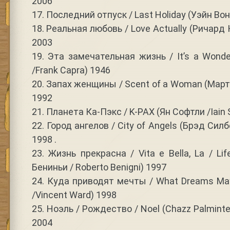
2006
17. Последний отпуск / Last Holiday (Уэйн Во
18. Реальная любовь / Love Actually (Ричард К
2003
19. Эта замечательная жизнь / It’s a Wonde
/Frank Capra) 1946
20. Запах женщины / Scent of a Woman (Марти
1992
21. Планета Ка-Пэкс / K-PAX (Ян Софтли /Iain 
22. Город ангелов / City of Angels (Брэд Силбе
1998 .
23. Жизнь прекрасна / Vita e Bella, La / Lif
Бениньи / Roberto Benigni) 1997
24. Куда приводят мечты / What Dreams M
/Vincent Ward) 1998
25. Ноэль / Рождество / Noel (Chazz Palmint
2004