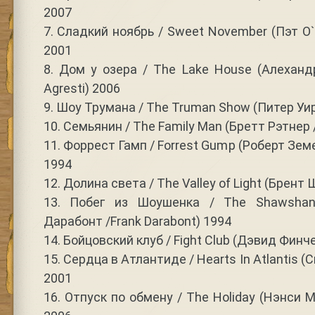
2007
7. Сладкий ноябрь / Sweet November (Пэт О`
2001
8. Дом у озера / The Lake House (Алехандр
Agresti) 2006
9. Шоу Трумана / The Truman Show (Питер Уир 
10. Семьянин / The Family Man (Бретт Рэтнер /
11. Форрест Гамп / Forrest Gump (Роберт Зем
1994
12. Долина света / The Valley of Light (Брент
13. Побег из Шоушенка / The Shawshan
Дарабонт /Frank Darabont) 1994
14. Бойцовский клуб / Fight Club (Дэвид Финчер
15. Сердца в Атлантиде / Hearts In Atlantis (
2001
16. Отпуск по обмену / The Holiday (Нэнси 