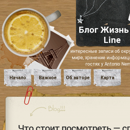
Блог Жизнь
Line
интересные записи об о
мире, хранение информаци
гостях у Antonio Ne
Начало
Важное
Об авторе
Карта
Что стоит посмотреть — с