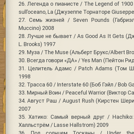
26. Легенда о пианисте / The Legend of 1900 
sull’oceano, La (Джузеппе Торнаторе Giuseppe
27. Семь жизней / Seven Pounds (Габриэл
Muccino) 2008
28. Лучше не бывает / As Good As It Gets (
L. Brooks) 1997
29. Муза / The Muse (Альберт Брукс/Albert Br
30. Всегда говори «ДА» / Yes Man (Пейтон Рид
31. Целитель Адамс / Patch Adams (Том Ш
1998
32. Трасса 60 / Interstate 60 (Боб Гэйл / Bob G
33. Мирный Воин / Peaceful Warrior (Виктор С
34. Август Раш / August Rush (Кирстен Шерид
2007
35. Хатико: Самый верный друг / Hachiko:
Халльстрём / Lasse Hallstrom) 2009
36. Под солнцем Тосканы / Under th