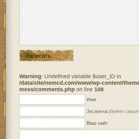
Написать
Warning
: Undefined variable $user_ID in
/data/site/nemcd.com/www/wp-content/theme
mess/comments.php
on line
108
Имя
Эл.почта
(будет скрыт
Ваш сайт