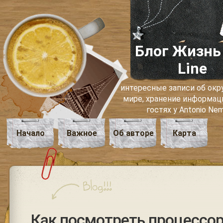
Блог Жизнь
Line
интересные записи об о
мире, хранение информаци
гостях у Antonio Ne
Начало
Важное
Об авторе
Карта
Как посмотреть процессор