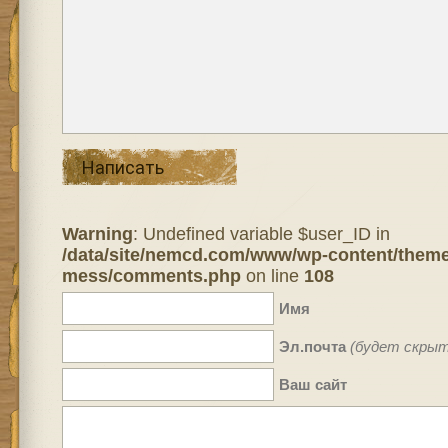
Написать
Warning
: Undefined variable $user_ID in
/data/site/nemcd.com/www/wp-content/theme
mess/comments.php
on line
108
Имя
Эл.почта
(будет скрыт
Ваш сайт