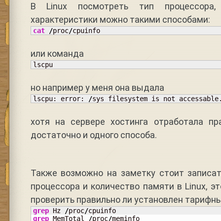
В Linux посмотреть тип процессора
характеристики можно такими способами:
cat
/
proc
/
cpuinfo
или команда
lscpu
но например у меня она выдала
lscpu: error: 
/
sys filesystem is not accessable
хотя на сервере хостинга отработала пр
достаточно и одного способа.
Также возможно на заметку стоит записат
процессора и количество памяти в Linux, э
проверить правильно ли установлен тарифны
grep
 Hz 
/
proc
/
grep
 MemTotal 
/
proc
/
meminfo