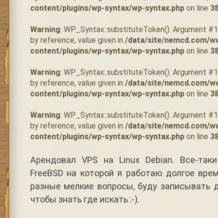
content/plugins/wp-syntax/wp-syntax.php
on line
3
Warning
: WP_Syntax::substituteToken(): Argument #
by reference, value given in
/data/site/nemcd.com/w
content/plugins/wp-syntax/wp-syntax.php
on line
3
Warning
: WP_Syntax::substituteToken(): Argument #
by reference, value given in
/data/site/nemcd.com/w
content/plugins/wp-syntax/wp-syntax.php
on line
3
Warning
: WP_Syntax::substituteToken(): Argument #
by reference, value given in
/data/site/nemcd.com/w
content/plugins/wp-syntax/wp-syntax.php
on line
3
Арендовал VPS на Linux Debian. Все-таки
FreeBSD на которой я работаю долгое вре
разные мелкие вопросы, буду записывать 
чтобы знать где искать :-).