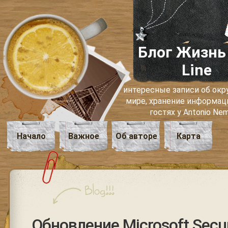
Блог Жизнь
Line
интересные записи об о
мире, хранение информаци
гостях у Antonio Ne
Начало
Важное
Об авторе
Карта
Обновление Microsoft Securi