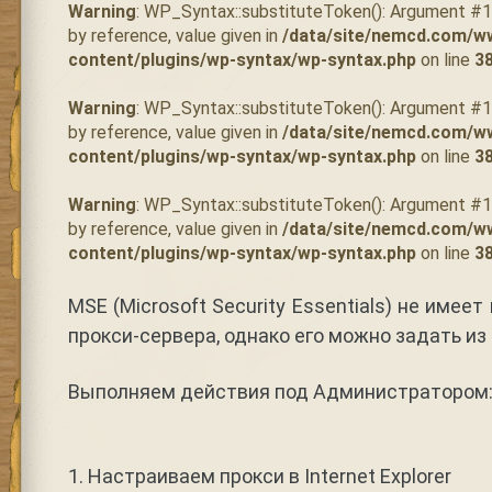
Warning
: WP_Syntax::substituteToken(): Argument #
by reference, value given in
/data/site/nemcd.com/w
content/plugins/wp-syntax/wp-syntax.php
on line
3
Warning
: WP_Syntax::substituteToken(): Argument #
by reference, value given in
/data/site/nemcd.com/w
content/plugins/wp-syntax/wp-syntax.php
on line
3
Warning
: WP_Syntax::substituteToken(): Argument #
by reference, value given in
/data/site/nemcd.com/w
content/plugins/wp-syntax/wp-syntax.php
on line
3
MSE (Microsoft Security Essentials) не имее
прокси-сервера, однако его можно задать из 
Выполняем действия под Администратором
1. Настраиваем прокси в Internet Explorer