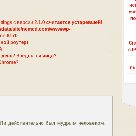
ис
уч
по
ttings с версии 2.1.0
считается устаревшей
!
/data/site/nemcd.com/www/wp-
ine
6170
сной роутер)
Ci
й
с I
 день? Вредны ли яйца?
 Chrome?
вы
Ли действительно был мудрым человеком.