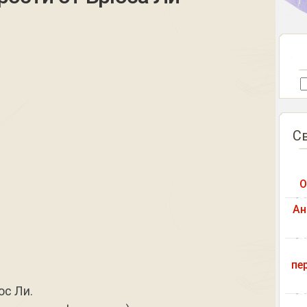
С
О
Ан
пе
юс Ли.