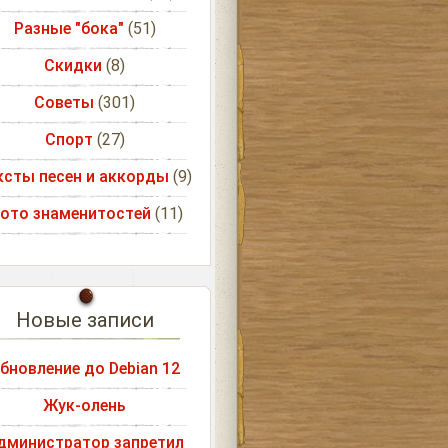
Разные "бока"
(51)
Скидки
(8)
Советы
(301)
Спорт
(27)
ксты песен и аккорды
(9)
ото знаменитостей
(11)
Новые записи
бновление до Debian 12
Жук-олень
дминистратор запретил