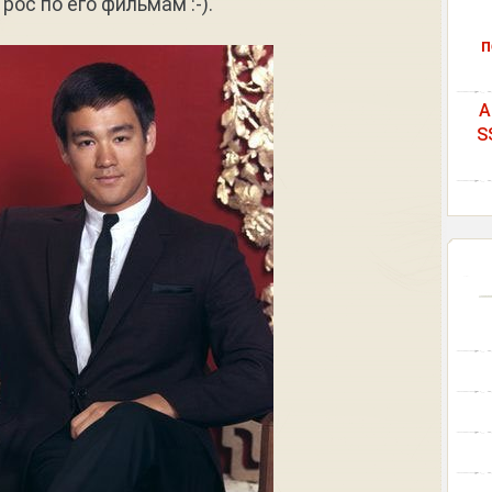
рос по его фильмам :-).
п
A
S