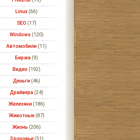
Linux
(66)
SEO
(17)
Windows
(120)
Автомобили
(11)
Биржа
(9)
Видео
(192)
Деньги
(46)
Драйвера
(24)
Железяки
(186)
Животные
(87)
Жизнь
(206)
Здоровье
(51)