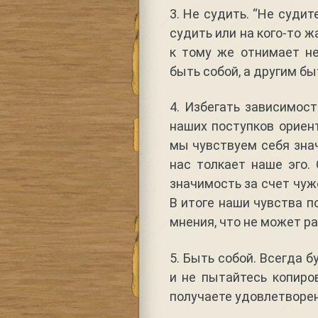
3. Не судить. “Не судит
судить или на кого-то ж
к тому же отнимает не
быть собой, а другим бы
4. Избегать зависимос
наших поступков ориент
мы чувствуем себя зна
нас толкает наше эго.
значимость за счет чуж
В итоге наши чувства п
мнения, что не может р
5. Быть собой. Всегда б
и не пытайтесь копиров
получаете удовлетворен