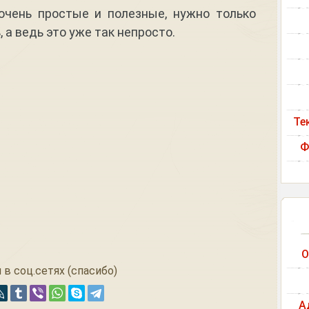
очень простые и полезные, нужно только
 а ведь это уже так непросто.
Те
Ф
О
 в соц.сетях (спасибо)
А