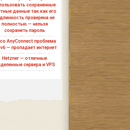
пользовать сохраненные
етные данные так как его
длинность проверена не
полностью — нельзя
сохранить пароль
sco AnyConnect проблема
Pv6 — пропадает интернет
Hetzner — отличные
деленные сервера и VPS