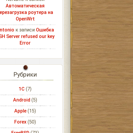
Автоматическая
ерезагрузка роутера на
OpenWrt
ntonio
к записи
Ошибка
SH Server refused our key
Error
Рубрики
1С
(7)
Android
(5)
Apple
(15)
Forex
(50)
FreeBSD
(73)