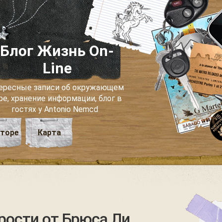
Блог Жизнь On-
Line
ересные записи об окружающем
ре, хранение информации, блог в
гостях у Antonio Nemcd
вторе
Карта
рости от Брюса Ли