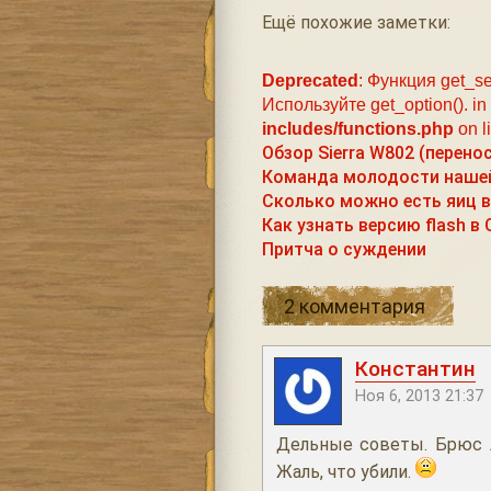
Ещё похожие заметки:
Deprecated
: Функция get_se
Используйте get_option(). in
includes/functions.php
on l
Обзор Sierra W802 (перено
Команда молодости наше
Сколько можно есть яиц в
Как узнать версию flash в
Притча о суждении
2 комментария
Константин
Ноя 6, 2013 21:37
Дельные советы. Брюс 
Жаль, что убили.