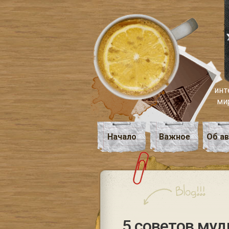
инт
ми
Начало
Важное
Об а
5 советов муд