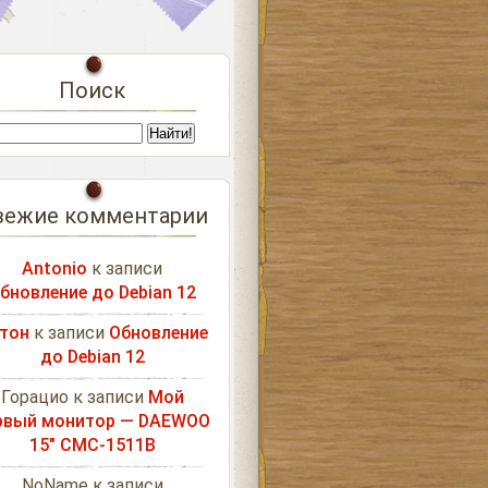
Поиск
вежие комментарии
Antonio
к записи
бновление до Debian 12
тон
к записи
Обновление
до Debian 12
Горацио
к записи
Мой
рвый монитор — DAEWOO
15″ CMC-1511B
NoName
к записи