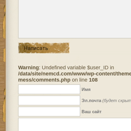
Написать
Warning
: Undefined variable $user_ID in
/data/site/nemcd.com/www/wp-content/theme
mess/comments.php
on line
108
Имя
Эл.почта
(будет скрыт
Ваш сайт