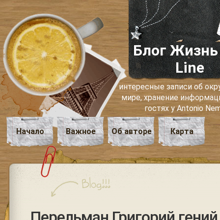
Блог Жизнь
Line
интересные записи об о
мире, хранение информаци
гостях у Antonio Ne
Начало
Важное
Об авторе
Карта
Перельман Григорий гений