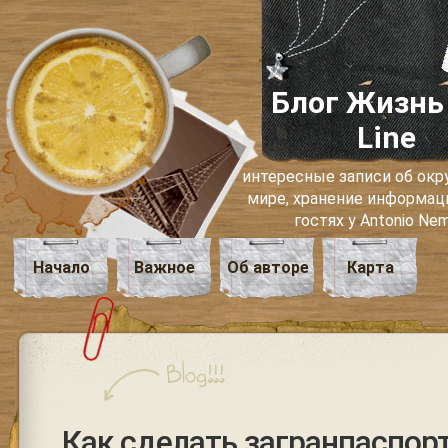
Блог Жизнь
Line
интересные записи об о
мире, хранение информаци
гостях у Antonio Ne
Начало
Важное
Об авторе
Карта
Как сделать загранпаспор