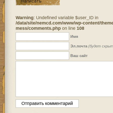
Написать
Warning
: Undefined variable $user_ID in
/data/site/nemcd.com/www/wp-content/theme
mess/comments.php
on line
108
Имя
Эл.почта
(будет скрыт
Ваш сайт