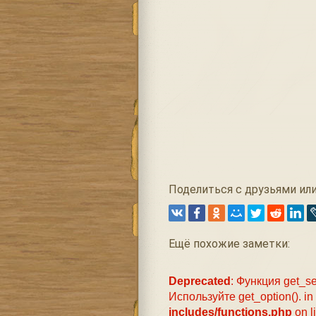
Поделиться с друзьями или
Ещё похожие заметки:
Deprecated
: Функция get_se
Используйте get_option(). in
includes/functions.php
on l