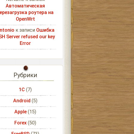
Автоматическая
ерезагрузка роутера на
OpenWrt
ntonio
к записи
Ошибка
SH Server refused our key
Error
Рубрики
1С
(7)
Android
(5)
Apple
(15)
Forex
(50)
FreeBSD
(73)