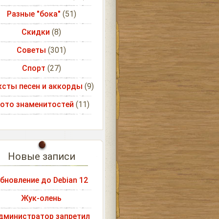
Разные "бока"
(51)
Скидки
(8)
Советы
(301)
Спорт
(27)
ксты песен и аккорды
(9)
ото знаменитостей
(11)
Новые записи
бновление до Debian 12
Жук-олень
дминистратор запретил