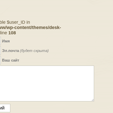
ble $user_ID in
ww/wp-content/themes/desk-
line
108
Имя
Эл.почта
(будет скрыта)
Ваш сайт