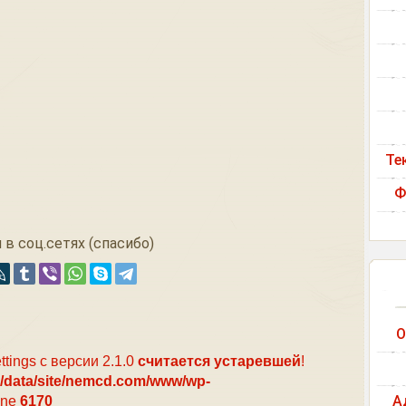
Те
Ф
 в соц.сетях (спасибо)
О
ttings с версии 2.1.0
считается устаревшей
!
/data/site/nemcd.com/www/wp-
А
ine
6170