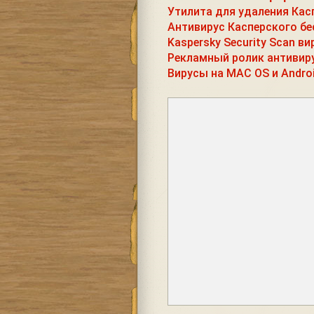
Утилита для удаления Кас
Антивирус Касперского бе
Kaspersky Security Scan ви
Рекламный ролик антивир
Вирусы на MAC OS и Andro