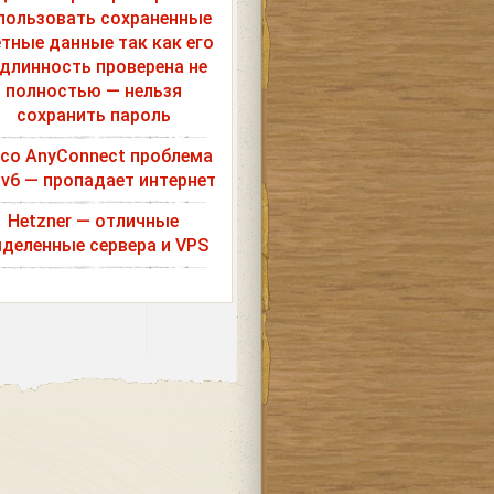
пользовать сохраненные
етные данные так как его
длинность проверена не
полностью — нельзя
сохранить пароль
sco AnyConnect проблема
Pv6 — пропадает интернет
Hetzner — отличные
деленные сервера и VPS