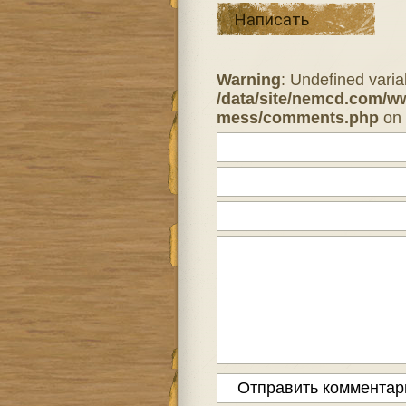
Написать
Warning
: Undefined varia
/data/site/nemcd.com/w
mess/comments.php
on 