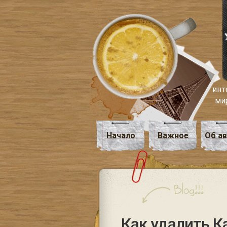
инт
ми
Начало
Важное
Об а
Как удалить К