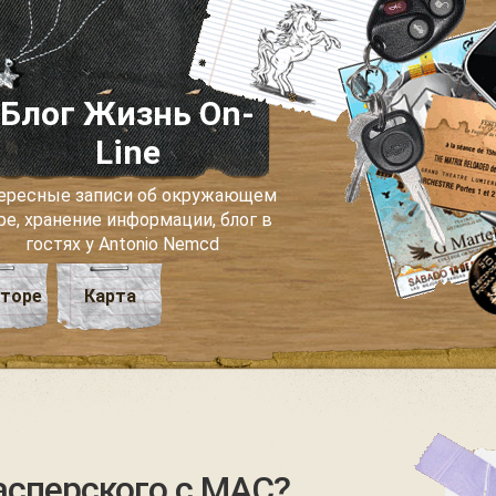
Блог Жизнь On-
Line
ересные записи об окружающем
ре, хранение информации, блог в
гостях у Antonio Nemcd
вторе
Карта
асперского с MAC?