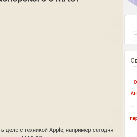
С
О
Ан
пе
ь дело с техникой Apple, например сегодня