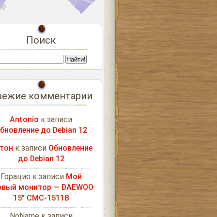
Поиск
вежие комментарии
Antonio
к записи
бновление до Debian 12
тон
к записи
Обновление
до Debian 12
Горацио
к записи
Мой
рвый монитор — DAEWOO
15″ CMC-1511B
NoName
к записи