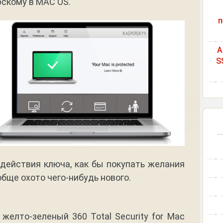
рскому в MAC OS.
п
A
S
действия ключа, как бы покупать желания
обще охото чего-нибудь нового.
желто-зеленый 360 Total Security for Mac