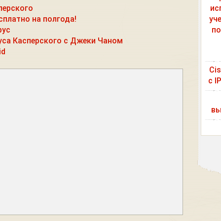
ис
перского
уч
сплатно на полгода!
по
рус
уса Касперского с Джеки Чаном
id
Ci
с I
вы