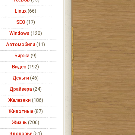
Linux
(66)
SEO
(17)
Windows
(120)
Автомобили
(11)
Биржа
(9)
Видео
(192)
Деньги
(46)
Драйвера
(24)
Железяки
(186)
Животные
(87)
Жизнь
(206)
Здоровье
(51)