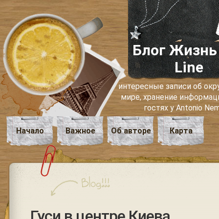
Блог Жизнь
Line
интересные записи об о
мире, хранение информаци
гостях у Antonio Ne
Начало
Важное
Об авторе
Карта
Гуси в центре Киева