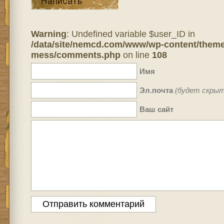
Написать
Warning
: Undefined variable $user_ID in
/data/site/nemcd.com/www/wp-content/theme
mess/comments.php
on line
108
Имя
Эл.почта
(будет скрыт
Ваш сайт