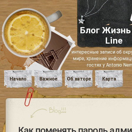
Блог Жизнь
Line
интересные записи об о
мире, хранение информаци
гостях у Antonio Ne
Начало
Важное
Об авторе
Карта
Как поменять пароль адм