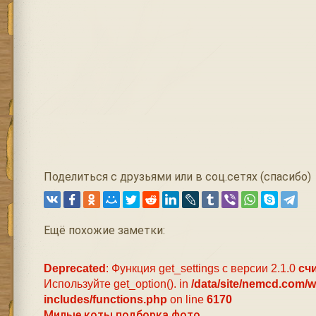
Поделиться с друзьями или в соц.сетях (спасибо)
Ещё похожие заметки:
Deprecated
: Функция get_settings с версии 2.1.0
сч
Используйте get_option(). in
/data/site/nemcd.com/
includes/functions.php
on line
6170
Милые коты подборка фото