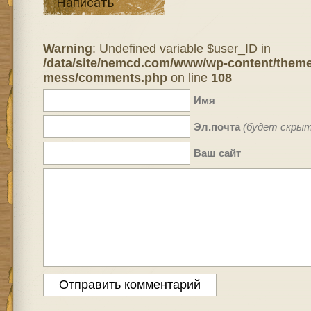
Написать
Warning
: Undefined variable $user_ID in
/data/site/nemcd.com/www/wp-content/theme
mess/comments.php
on line
108
Имя
Эл.почта
(будет скрыт
Ваш сайт