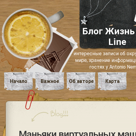
Блог Жизнь
Line
интересные записи об о
мире, хранение информаци
гостях у Antonio Ne
Начало
Важное
Об авторе
Карта
Маньяки виртуальных ма