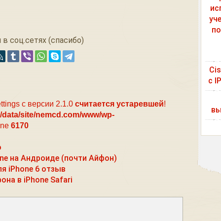
ис
уч
по
 в соц.сетях (спасибо)
Ci
с I
ttings с версии 2.1.0
считается устаревшей
!
вы
/data/site/nemcd.com/www/wp-
ine
6170
о
hone на Андроиде (почти Айфон)
я iPhone 6 отзыв
на в iPhone Safari