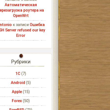
Автоматическая
ерезагрузка роутера на
OpenWrt
ntonio
к записи
Ошибка
SH Server refused our key
Error
Рубрики
1С
(7)
Android
(5)
Apple
(15)
Forex
(50)
FreeBSD
(73)