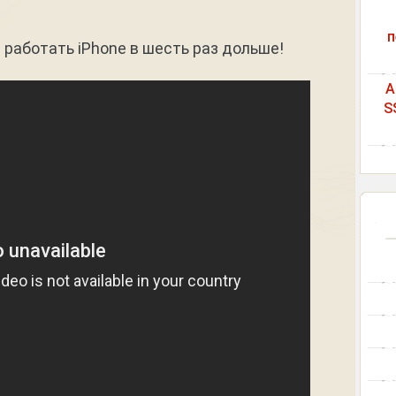
п
 работать iPhone в шесть раз дольше!
A
S