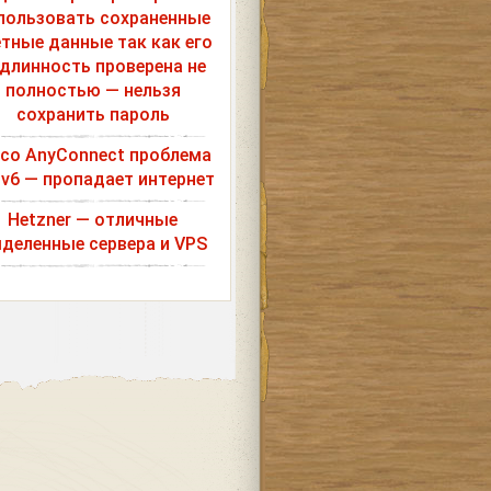
пользовать сохраненные
етные данные так как его
длинность проверена не
полностью — нельзя
сохранить пароль
sco AnyConnect проблема
Pv6 — пропадает интернет
Hetzner — отличные
деленные сервера и VPS