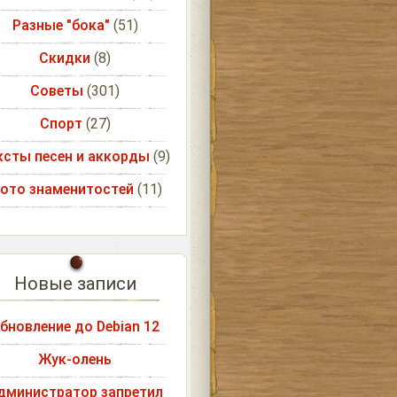
Разные "бока"
(51)
Скидки
(8)
Советы
(301)
Спорт
(27)
ксты песен и аккорды
(9)
ото знаменитостей
(11)
Новые записи
бновление до Debian 12
Жук-олень
дминистратор запретил