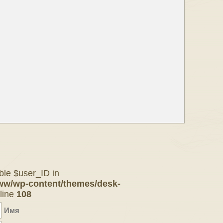
ble $user_ID in
ww/wp-content/themes/desk-
line
108
Имя