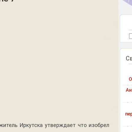
С
О
Ан
пе
житель Иркутска утверждает что изобрел