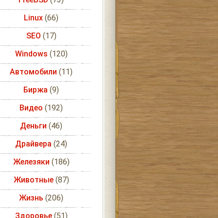
Linux
(66)
SEO
(17)
Windows
(120)
Автомобили
(11)
Биржа
(9)
Видео
(192)
Деньги
(46)
Драйвера
(24)
Железяки
(186)
Животные
(87)
Жизнь
(206)
Здоровье
(51)