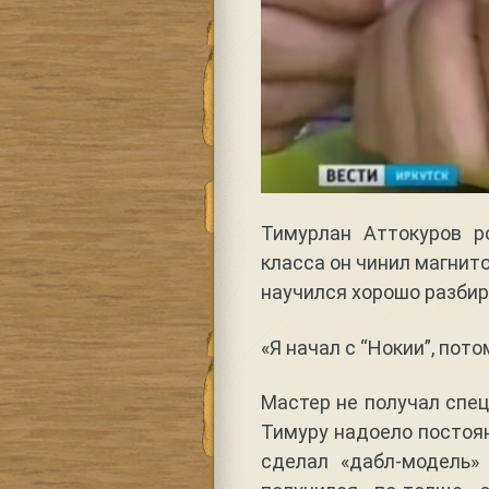
Тимурлан Аттокуров р
класса он чинил магнито
научился хорошо разбир
«Я начал с “Нокии”, пот
Мастер не получал спец
Тимуру надоело постоян
сделал «дабл-модель»