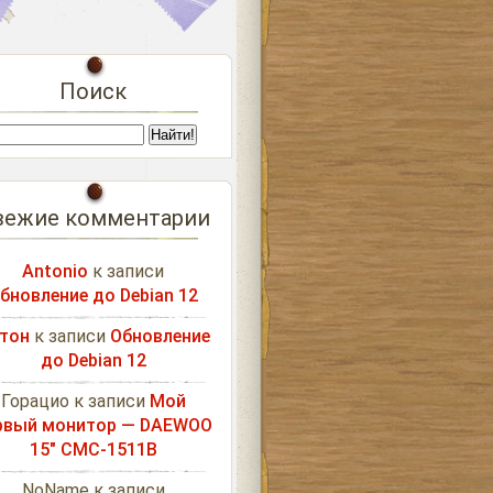
Поиск
вежие комментарии
Antonio
к записи
бновление до Debian 12
тон
к записи
Обновление
до Debian 12
Горацио
к записи
Мой
рвый монитор — DAEWOO
15″ CMC-1511B
NoName
к записи