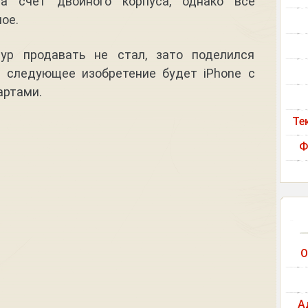
за счет двойного корпуса, однако все
ое.
ур продавать не стал, зато поделился
 следующее изобретение будет iPhone с
артами.
Те
Ф
О
А