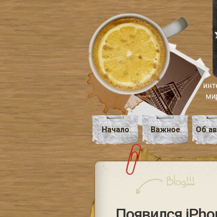
инт
ми
Начало
Важное
Об а
Появился iPho