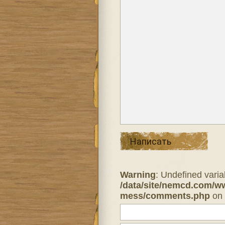
Написать
Warning
: Undefined varia
/data/site/nemcd.com/w
mess/comments.php
on 