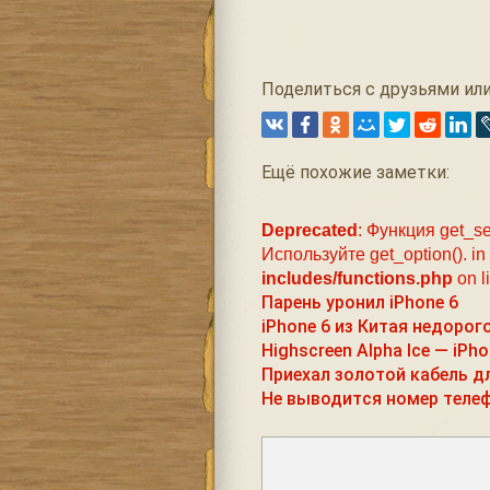
Поделиться с друзьями или
Ещё похожие заметки:
Deprecated
: Функция get_se
Используйте get_option(). in
includes/functions.php
on l
Парень уронил iPhone 6
iPhone 6 из Китая недорог
Highscreen Alpha Ice — iP
Приехал золотой кабель дл
Не выводится номер телефо