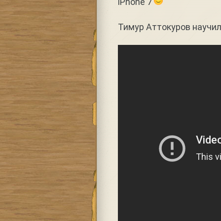
iPhone 7
Тимур Аттокуров научил