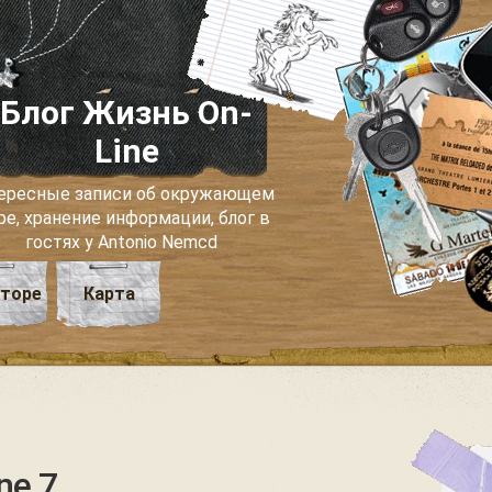
Блог Жизнь On-
Line
ересные записи об окружающем
ре, хранение информации, блог в
гостях у Antonio Nemcd
вторе
Карта
ne 7