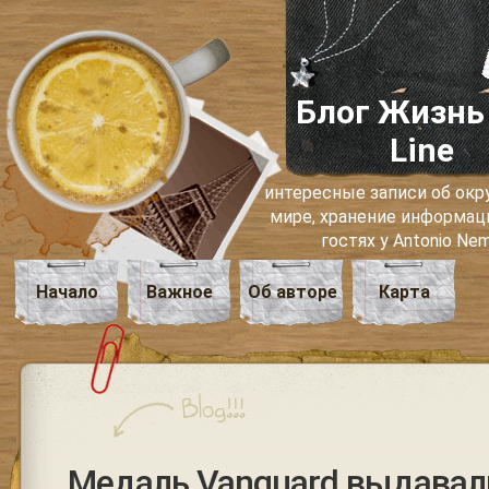
Блог Жизнь
Line
интересные записи об о
мире, хранение информаци
гостях у Antonio Ne
Начало
Важное
Об авторе
Карта
Медаль Vanguard выдавал