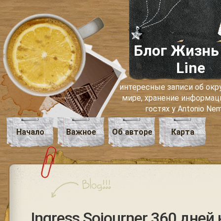
Блог Жизнь
Line
интересные записи об о
мире, хранение информаци
гостях у Antonio Ne
Начало
Важное
Об авторе
Карта
Ingress Sojourner 360 дней