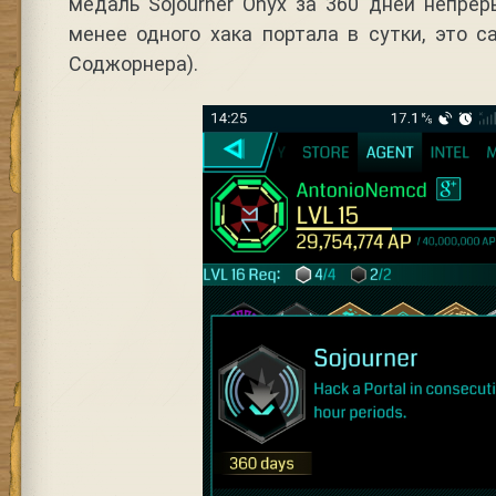
медаль Sojourner Onyx за 360 дней непре
менее одного хака портала в сутки, это 
Соджорнера).