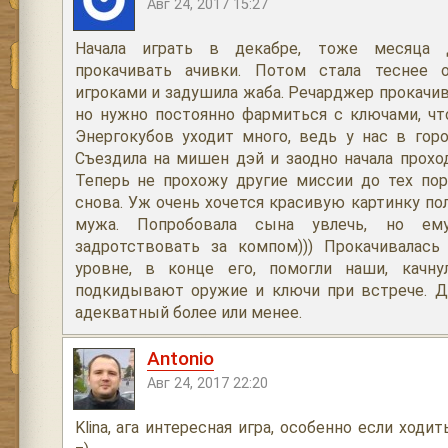
Авг 24, 2017 15:27
Начала играть в декабре, тоже месяца 
прокачивать ачивки. Потом стала теснее 
игроками и задушила жаба. Речарджер прокачив
но нужно постоянно фармиться с ключами, чт
Энергокубов уходит много, ведь у нас в горо
Съездила на мишен дэй и заодно начала прохо
Теперь не прохожу другие миссии до тех пор
снова. Уж очень хочется красивую картинку пол
мужа. Попробовала сына увлечь, но ем
задротствовать за компом))) Прокачивалась
уровне, в конце его, помогли наши, качну
подкидывают оружие и ключи при встрече. Д
адекватный более или менее.
Antonio
Авг 24, 2017 22:20
Klina, ага интересная игра, особенно если ходи